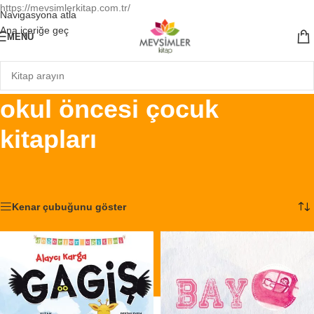
https://mevsimlerkitap.com.tr/
Navigasyona atla
Ana içeriğe geç
MENÜ
okul öncesi çocuk
kitapları
Ana Sayfa
/
Ürünler “okul öncesi çocuk kitapları” olarak etiketlendi
2 sonucun tümü gösteriliyor
Kenar çubuğunu göster