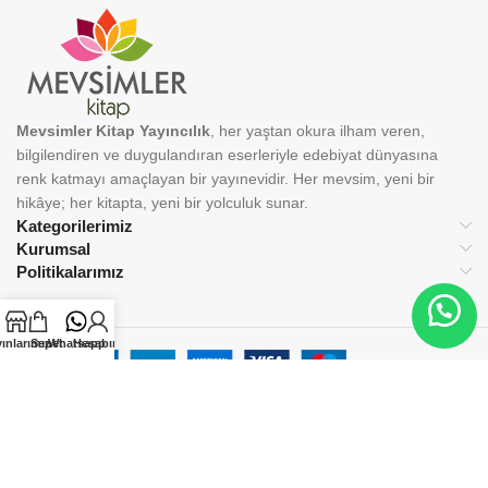
Mevsimler Kitap Yayıncılık
, her yaştan okura ilham veren,
bilgilendiren ve duygulandıran eserleriyle edebiyat dünyasına
renk katmayı amaçlayan bir yayınevidir. Her mevsim, yeni bir
hikâye; her kitapta, yeni bir yolculuk sunar.
Kategorilerimiz
Kurumsal
Politikalarımız
ınlarımız
Sepet
Whatsapp
Hesabım
BİZİ TAKİP EDİN:
© 2025 Mevsimler Kitap Yayıncılık. Tüm hakları saklıdır.