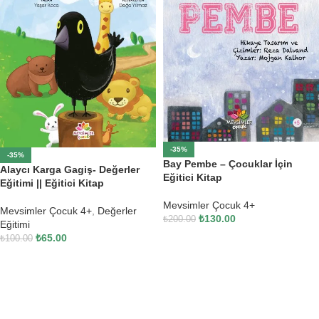
-35%
-35%
Bay Pembe – Çocuklar İçin
Alaycı Karga Gagiş- Değerler
Eğitici Kitap
Eğitimi || Eğitici Kitap
Mevsimler Çocuk 4+
Mevsimler Çocuk 4+
,
Değerler
₺
130.00
₺
200.00
Eğitimi
₺
65.00
SEPETE EKLE
₺
100.00
SEPETE EKLE