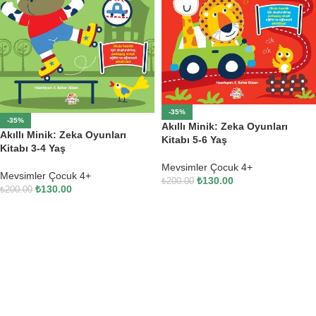
-35%
-35%
Akıllı Minik: Zeka Oyunları
Akıllı Minik: Zeka Oyunları
Kitabı 5-6 Yaş
Kitabı 3-4 Yaş
Mevsimler Çocuk 4+
Mevsimler Çocuk 4+
₺
130.00
₺
200.00
₺
130.00
₺
200.00
SEPETE EKLE
SEPETE EKLE