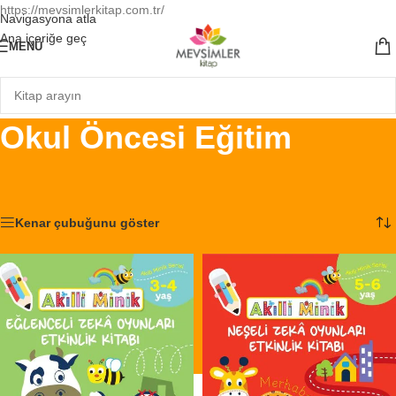
https://mevsimlerkitap.com.tr/
Navigasyona atla
Ana içeriğe geç
MENÜ
Okul Öncesi Eğitim
Ana Sayfa
/
Ürünler “Okul Öncesi Eğitim” olarak etiketlendi
2 sonucun tümü gösteriliyor
Kenar çubuğunu göster