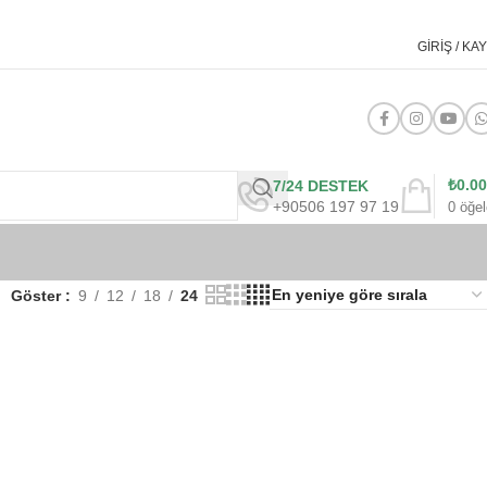
GIRIŞ / KAY
₺
0.00
7/24 DESTEK
+90506 197 97 19
0
öğel
Göster
9
12
18
24