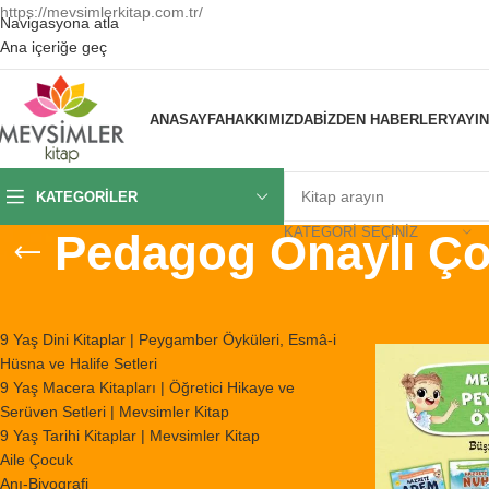
https://mevsimlerkitap.com.tr/
Navigasyona atla
Ana içeriğe geç
ANASAYFA
HAKKIMIZDA
BIZDEN HABERLER
YAYI
KATEGORILER
KATEGORI SEÇINIZ
Pedagog Onaylı Çoc
KATEGORILER
Ana Sayfa
/
Ürünl
9 Yaş Dini Kitaplar | Peygamber Öyküleri, Esmâ-i
Hüsna ve Halife Setleri
9 Yaş Macera Kitapları | Öğretici Hikaye ve
Serüven Setleri | Mevsimler Kitap
9 Yaş Tarihi Kitaplar | Mevsimler Kitap
Aile Çocuk
Anı-Biyografi