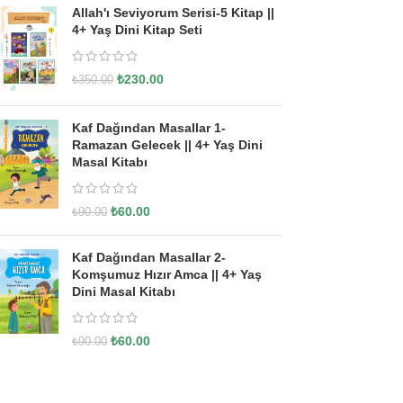
Allah'ı Seviyorum Serisi-5 Kitap ||
4+ Yaş Dini Kitap Seti
₺
230.00
₺
350.00
Kaf Dağından Masallar 1-
Ramazan Gelecek || 4+ Yaş Dini
Masal Kitabı
₺
60.00
₺
90.00
Kaf Dağından Masallar 2-
Komşumuz Hızır Amca || 4+ Yaş
Dini Masal Kitabı
₺
60.00
₺
90.00