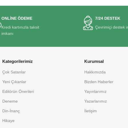
ONLİNE ÖDEME
7/24 DESTEK
Kredi kartınızla taksit
Çevrimiçi destek 
imkanı
Kategorilerimiz
Kurumsal
Çok Satanlar
Hakkımızda
Yeni Çıkanlar
Bizden Haberler
Editörün Önerileri
Yayınlarımız
Deneme
Yazarlarımız
Din-İnanç
İletişim
Hikaye