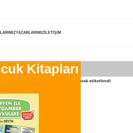
NLARIMIZ
YAZARLARIMIZ
İLETIŞIM
uk Kitapları
er “Pedagog Onaylı Çocuk Kitapları” olarak etiketlendi