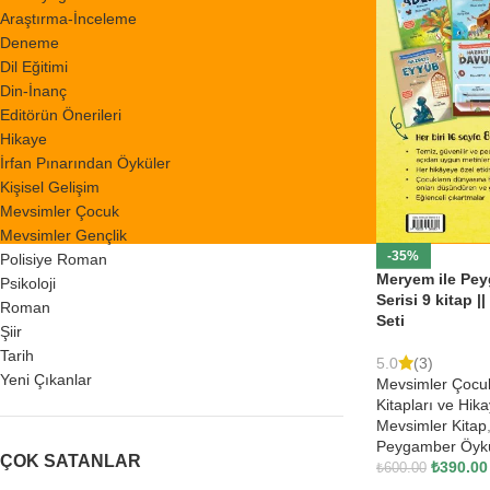
Araştırma-İnceleme
Deneme
Dil Eğitimi
Din-İnanç
Editörün Önerileri
Hikaye
İrfan Pınarından Öyküler
Kişisel Gelişim
Mevsimler Çocuk
Mevsimler Gençlik
-35%
Polisiye Roman
Meryem ile Pey
Psikoloji
Serisi 9 kitap |
Roman
Seti
Şiir
Tarih
5.0
(3)
Yeni Çıkanlar
Mevsimler Çocu
Kitapları ve Hika
Mevsimler Kitap
Peygamber Öykül
ÇOK SATANLAR
₺
390.00
₺
600.00