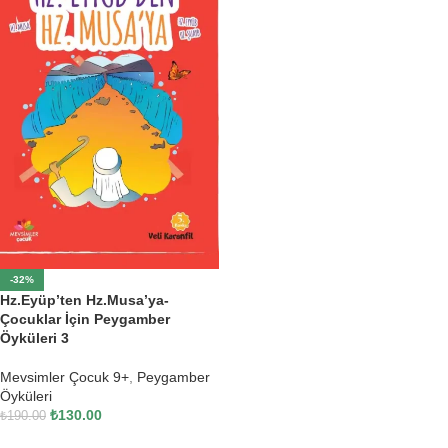
-32%
Hz.Eyüp’ten Hz.Musa’ya-
Çocuklar İçin Peygamber
Öyküleri 3
Mevsimler Çocuk 9+
,
Peygamber
Öyküleri
₺
130.00
₺
190.00
SEPETE EKLE