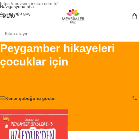
https://mevsimlerkitap.com.tr/
Navigasyona atla
Ana içeriğe geç
MENÜ
Peygamber hikayeleri
çocuklar için
Ana Sayfa
/
Ürünler “Peygamber hikayeleri çocuklar için” olarak etiketlendi
Tek bir sonuç gösteriliyor
Kenar çubuğunu göster