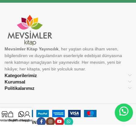
Mevsimler Kitap Yayıncılık
, her yaştan okura ilham veren,
bilgilendiren ve duygulandıran eserleriyle edebiyat dünyasına
renk katmayı amaçlayan bir yayınevidir. Her mevsim, yeni bir
hikâye; her kitapta, yeni bir yolculuk sunar.
Kategorilerimiz
Kurumsal
Politikalarımız
ınlarımız
Sepet
Whatsapp
Hesabım
BİZİ TAKİP EDİN:
© 2025 Mevsimler Kitap Yayıncılık. Tüm hakları saklıdır.