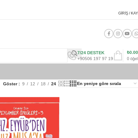
GIRIŞ / KAY
₺
0.00
7/24 DESTEK
+90506 197 97 19
0
öğel
Göster
9
12
18
24