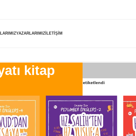
NLARIMIZ
YAZARLARIMIZ
İLETIŞIM
atı kitap
er “Peygamberlerin hayatı kitap” olarak etiketlendi