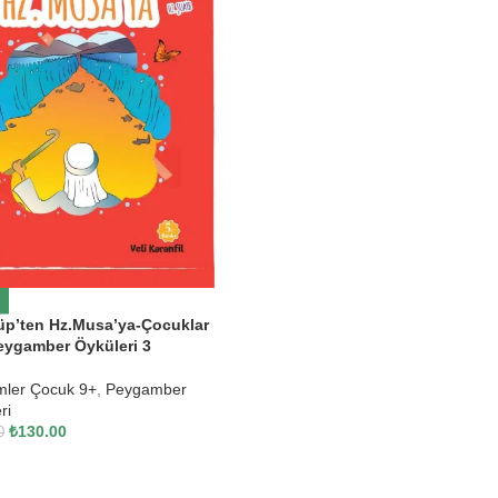
üp’ten Hz.Musa’ya-Çocuklar
Peygamber Öyküleri 3
mler Çocuk 9+
,
Peygamber
ri
₺
130.00
0