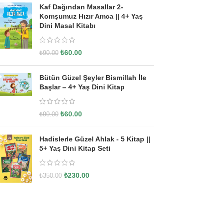
Kaf Dağından Masallar 2-
Komşumuz Hızır Amca || 4+ Yaş
Dini Masal Kitabı
₺
60.00
₺
90.00
Bütün Güzel Şeyler Bismillah İle
Başlar – 4+ Yaş Dini Kitap
₺
60.00
₺
90.00
Hadislerle Güzel Ahlak - 5 Kitap ||
5+ Yaş Dini Kitap Seti
₺
230.00
₺
350.00