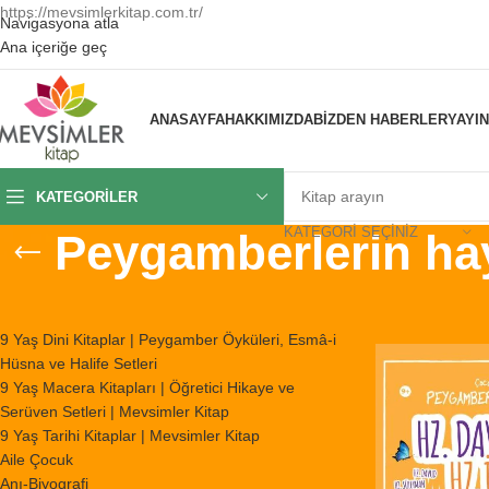
https://mevsimlerkitap.com.tr/
Navigasyona atla
Ana içeriğe geç
ANASAYFA
HAKKIMIZDA
BIZDEN HABERLER
YAYI
KATEGORILER
KATEGORI SEÇINIZ
Peygamberlerin hay
KATEGORILER
Ana Sayfa
/
Ürünl
9 Yaş Dini Kitaplar | Peygamber Öyküleri, Esmâ-i
Hüsna ve Halife Setleri
9 Yaş Macera Kitapları | Öğretici Hikaye ve
Serüven Setleri | Mevsimler Kitap
9 Yaş Tarihi Kitaplar | Mevsimler Kitap
Aile Çocuk
Anı-Biyografi