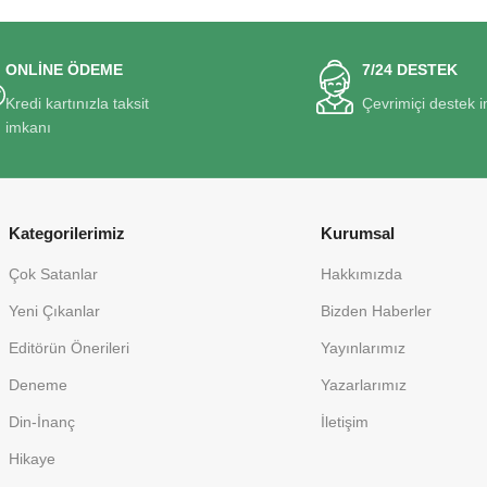
ONLİNE ÖDEME
7/24 DESTEK
Kredi kartınızla taksit
Çevrimiçi destek 
imkanı
Kategorilerimiz
Kurumsal
Çok Satanlar
Hakkımızda
Yeni Çıkanlar
Bizden Haberler
Editörün Önerileri
Yayınlarımız
Deneme
Yazarlarımız
Din-İnanç
İletişim
Hikaye