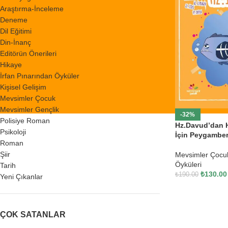
Araştırma-İnceleme
Deneme
Dil Eğitimi
Din-İnanç
Editörün Önerileri
Hikaye
İrfan Pınarından Öyküler
Kişisel Gelişim
Mevsimler Çocuk
Mevsimler Gençlik
-32%
Polisiye Roman
Hz.Davud’dan H
Psikoloji
İçin Peygamber
Roman
Şiir
Mevsimler Çocu
Öyküleri
Tarih
₺
130.00
₺
190.00
Yeni Çıkanlar
ÇOK SATANLAR