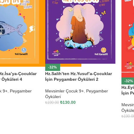
-32%
z.İsa’ya-Çocuklar
Hz.Salih’ten Hz.Yusuf’a-Çocuklar
 Öyküleri 4
İçin Peygamber Öyküleri 2
-32%
Hz.Ey
k 9+
,
Peygamber
Mevsimler Çocuk 9+
,
Peygamber
İçin 
Öyküleri
₺
130.00
₺
190.00
Mevsi
Öyküle
₺
190.0