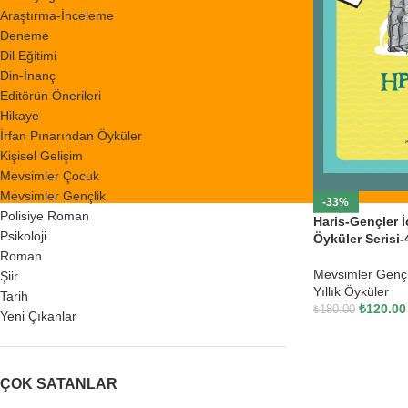
Araştırma-İnceleme
Deneme
Dil Eğitimi
Din-İnanç
Editörün Önerileri
Hikaye
İrfan Pınarından Öyküler
Kişisel Gelişim
Mevsimler Çocuk
Mevsimler Gençlik
-33%
Polisiye Roman
Haris-Gençler İç
Psikoloji
Öyküler Serisi-
Roman
Mevsimler Gençl
Şiir
Yıllık Öyküler
Tarih
₺
120.00
₺
180.00
Yeni Çıkanlar
ÇOK SATANLAR