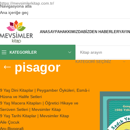
https://mevsimlerkitap.com.tr/
Navigasyona atla
Ana içeriğe geç
ANASAYFA
HAKKIMIZDA
BIZDEN HABERLER
YAYI
KATEGORILER
KATEGORI SEÇINIZ
pisagor
KATEGORILER
Ana Sayfa
/
Ürünl
9 Yaş Dini Kitaplar | Peygamber Öyküleri, Esmâ-i
Hüsna ve Halife Setleri
9 Yaş Macera Kitapları | Öğretici Hikaye ve
Serüven Setleri | Mevsimler Kitap
9 Yaş Tarihi Kitaplar | Mevsimler Kitap
Aile Çocuk
Anı-Biyografi