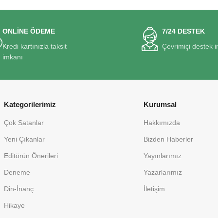
ONLİNE ÖDEME
7/24 DESTEK
Kredi kartınızla taksit
Çevrimiçi destek 
imkanı
Kategorilerimiz
Kurumsal
Çok Satanlar
Hakkımızda
Yeni Çıkanlar
Bizden Haberler
Editörün Önerileri
Yayınlarımız
Deneme
Yazarlarımız
Din-İnanç
İletişim
Hikaye