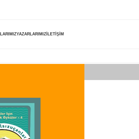
NLARIMIZ
YAZARLARIMIZ
İLETIŞIM
er “pisagor” olarak etiketlendi