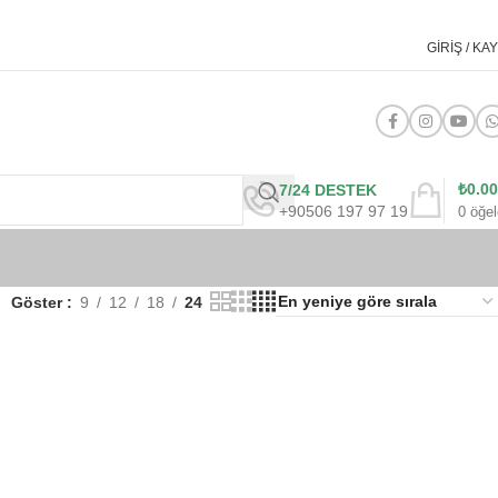
GIRIŞ / KAY
₺
0.00
7/24 DESTEK
+90506 197 97 19
0
öğel
Göster
9
12
18
24