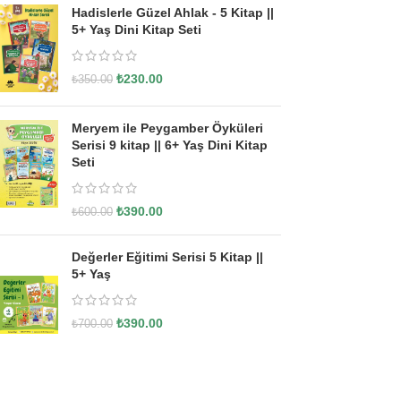
Hadislerle Güzel Ahlak - 5 Kitap ||
5+ Yaş Dini Kitap Seti
₺
230.00
₺
350.00
Meryem ile Peygamber Öyküleri
Serisi 9 kitap || 6+ Yaş Dini Kitap
Seti
₺
390.00
₺
600.00
Değerler Eğitimi Serisi 5 Kitap ||
5+ Yaş
₺
390.00
₺
700.00