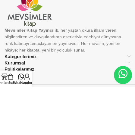
Mevsimler Kitap Yayıncılık
, her yaştan okura ilham veren,
bilgilendiren ve duygulandıran eserleriyle edebiyat dünyasına
renk katmayı amaçlayan bir yayınevidir. Her mevsim, yeni bir
hikâye; her kitapta, yeni bir yolculuk sunar.
Kategorilerimiz
Kurumsal
Politikalarımız
ınlarımız
Sepet
Whatsapp
Hesabım
BİZİ TAKİP EDİN:
© 2025 Mevsimler Kitap Yayıncılık. Tüm hakları saklıdır.