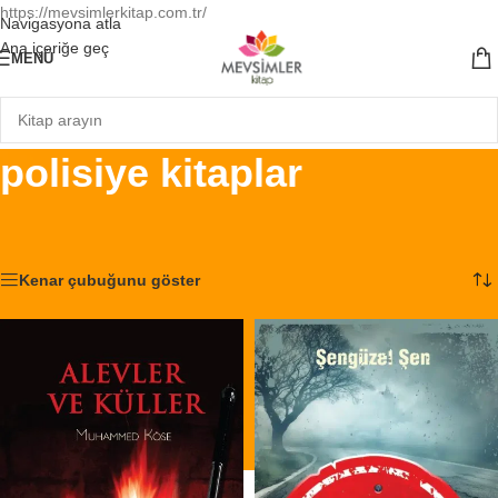
https://mevsimlerkitap.com.tr/
Navigasyona atla
Ana içeriğe geç
MENÜ
polisiye kitaplar
Ana Sayfa
/
Ürünler “polisiye kitaplar” olarak etiketlendi
2 sonucun tümü gösteriliyor
Kenar çubuğunu göster