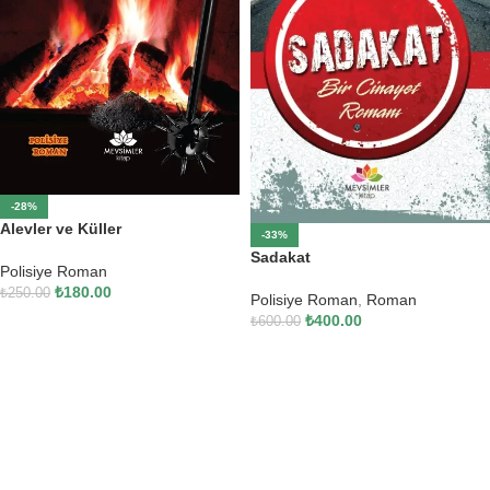
-28%
Alevler ve Küller
-33%
Sadakat
Polisiye Roman
₺
180.00
₺
250.00
Polisiye Roman
,
Roman
₺
400.00
₺
600.00
SEPETE EKLE
SEPETE EKLE