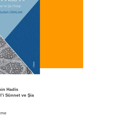
nin Hadis
l’i Sünnet ve Şia
eme