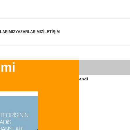
NLARIMIZ
YAZARLARIMIZ
İLETIŞIM
emi
er “raşid halifeler dönemi” olarak etiketlendi