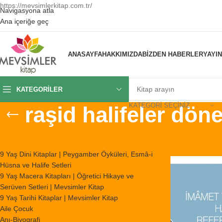
https://mevsimlerkitap.com.tr/
Navigasyona atla
Ana içeriğe geç
ANASAYFA
HAKKIMIZDA
BIZDEN HABERLER
YAYI
KATEGORILER
KATEGORI SEÇINIZ
raşid halifeler dön
KATEGORILER
Ana Sayfa
/
Ürünl
9 Yaş Dini Kitaplar | Peygamber Öyküleri, Esmâ-i
Hüsna ve Halife Setleri
9 Yaş Macera Kitapları | Öğretici Hikaye ve
Serüven Setleri | Mevsimler Kitap
9 Yaş Tarihi Kitaplar | Mevsimler Kitap
Aile Çocuk
Anı-Biyografi