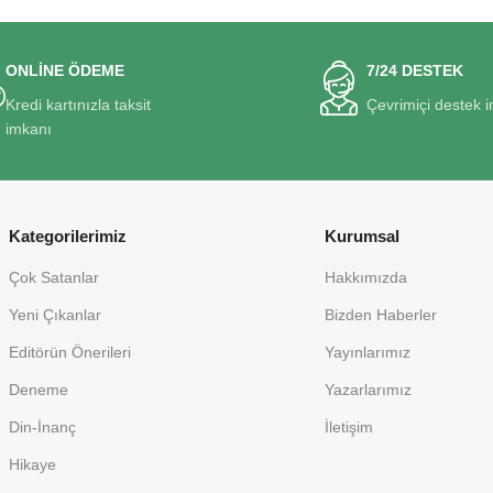
ONLİNE ÖDEME
7/24 DESTEK
Kredi kartınızla taksit
Çevrimiçi destek 
imkanı
Kategorilerimiz
Kurumsal
Çok Satanlar
Hakkımızda
Yeni Çıkanlar
Bizden Haberler
Editörün Önerileri
Yayınlarımız
Deneme
Yazarlarımız
Din-İnanç
İletişim
Hikaye