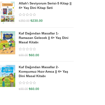
Allah'ı Seviyorum Serisi-5 Kitap ||
4+ Yaş Dini Kitap Seti
₺
230.00
₺
350.00
Kaf Dağından Masallar 1-
Ramazan Gelecek || 4+ Yaş Dini
Masal Kitabı
₺
60.00
₺
90.00
Kaf Dağından Masallar 2-
Komşumuz Hızır Amca || 4+ Yaş
Dini Masal Kitabı
₺
60.00
₺
90.00