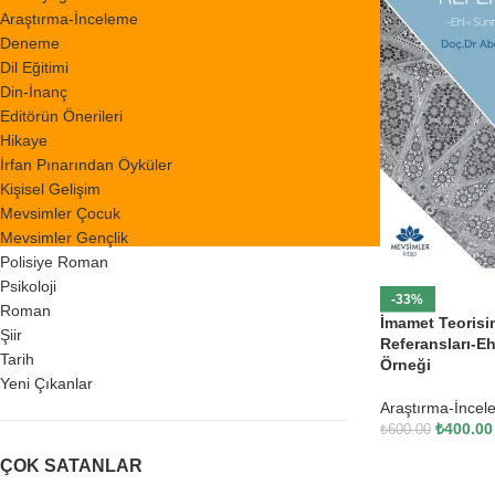
Araştırma-İnceleme
Deneme
Dil Eğitimi
Din-İnanç
Editörün Önerileri
Hikaye
İrfan Pınarından Öyküler
Kişisel Gelişim
Mevsimler Çocuk
Mevsimler Gençlik
Polisiye Roman
Psikoloji
-33%
Roman
İmamet Teorisi
Şiir
Referansları-Eh
Tarih
Örneği
Yeni Çıkanlar
Araştırma-İncel
₺
400.00
₺
600.00
ÇOK SATANLAR