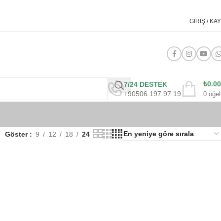
GIRIŞ / KAY
₺
0.00
7/24 DESTEK
+90506 197 97 19
0
öğel
Göster
9
12
18
24