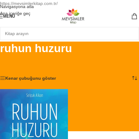
https://mevsimlerkitap.com.tr/
Navigasyona atla
Ana içeriğe geç
MENÜ
ruhun huzuru
Ana Sayfa
/
Ürünler “ruhun huzuru” olarak etiketlendi
Tek bir sonuç gösteriliyor
Kenar çubuğunu göster