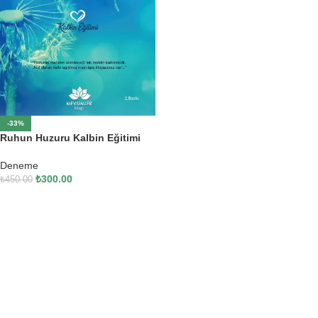
-33%
Ruhun Huzuru Kalbin Eğitimi
Deneme
₺
300.00
₺
450.00
SEPETE EKLE