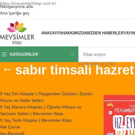
https://mevsimlerkitap.com.tr/
Navigasyona atla
Ana içeriğe geç
ANASAYFA
HAKKIMIZDA
BIZDEN HABERLER
YAYI
KATEGORILER
KATEGORI SEÇINIZ
sabır timsali hazre
KATEGORILER
Ana Sayfa
/
Ürünl
9 Yaş Dini Kitaplar | Peygamber Öyküleri, Esmâ-i
Hüsna ve Halife Setleri
9 Yaş Macera Kitapları | Öğretici Hikaye ve
Serüven Setleri | Mevsimler Kitap
9 Yaş Tarihi Kitaplar | Mevsimler Kitap
Aile Çocuk
Anı-Biyografi