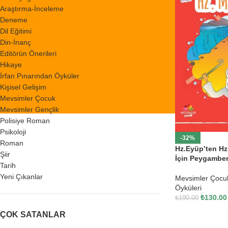
Araştırma-İnceleme
Deneme
Dil Eğitimi
Din-İnanç
Editörün Önerileri
Hikaye
İrfan Pınarından Öyküler
Kişisel Gelişim
Mevsimler Çocuk
Mevsimler Gençlik
Polisiye Roman
Psikoloji
-32%
Roman
Hz.Eyüp’ten Hz
Şiir
İçin Peygamber
Tarih
Yeni Çıkanlar
Mevsimler Çocu
Öyküleri
₺
130.00
₺
190.00
ÇOK SATANLAR