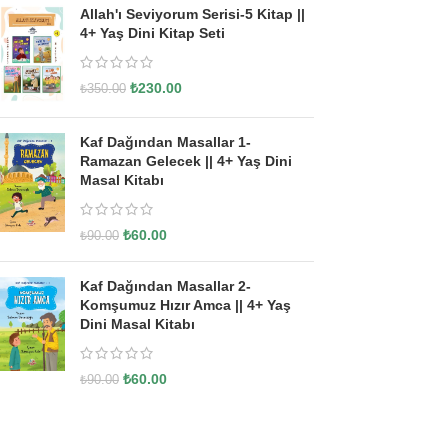
Allah'ı Seviyorum Serisi-5 Kitap ||
4+ Yaş Dini Kitap Seti
₺
230.00
₺
350.00
Kaf Dağından Masallar 1-
Ramazan Gelecek || 4+ Yaş Dini
Masal Kitabı
₺
60.00
₺
90.00
Kaf Dağından Masallar 2-
Komşumuz Hızır Amca || 4+ Yaş
Dini Masal Kitabı
₺
60.00
₺
90.00