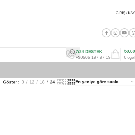
GIRIŞ / KAY
₺
0.00
7/24 DESTEK
+90506 197 97 19
0
öğel
Göster
9
12
18
24