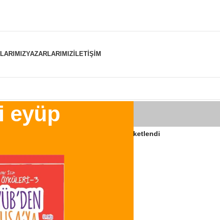
NLARIMIZ
YAZARLARIMIZ
İLETIŞIM
ti eyüp
er “sabır timsali hazreti eyüp” olarak etiketlendi