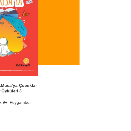
.Musa’ya-Çocuklar
 Öyküleri 3
k 9+
,
Peygamber