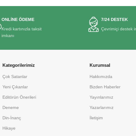
ONLİNE ÖDEME
7/24 DESTEK
Kredi kartınızla taksit
Çevrimiçi destek 
imkanı
Kategorilerimiz
Kurumsal
Çok Satanlar
Hakkımızda
Yeni Çıkanlar
Bizden Haberler
Editörün Önerileri
Yayınlarımız
Deneme
Yazarlarımız
Din-İnanç
İletişim
Hikaye