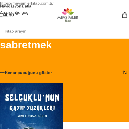
https://mevsimlerkitap.com.tr/
Navigasyona atla
Ana içeriğe geç
MENÜ
sabretmek
Ana Sayfa
/
Ürünler “sabretmek” olarak etiketlendi
Tek bir sonuç gösteriliyor
Kenar çubuğunu göster