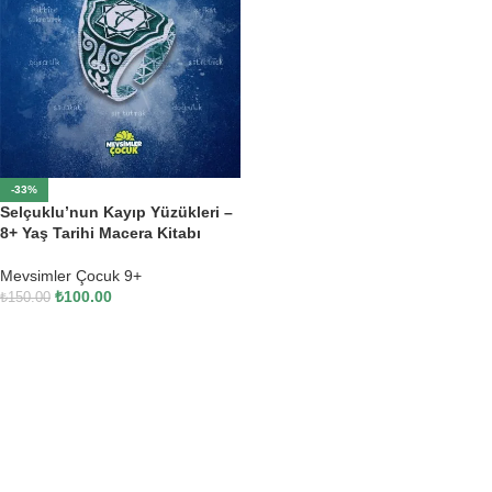
-33%
Selçuklu’nun Kayıp Yüzükleri –
8+ Yaş Tarihi Macera Kitabı
Mevsimler Çocuk 9+
₺
100.00
₺
150.00
SEPETE EKLE