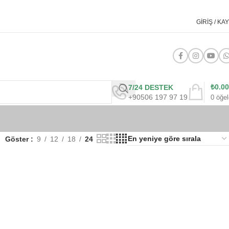
GIRIŞ / KAY
₺
0.00
7/24 DESTEK
+90506 197 97 19
0
öğel
Göster
9
12
18
24