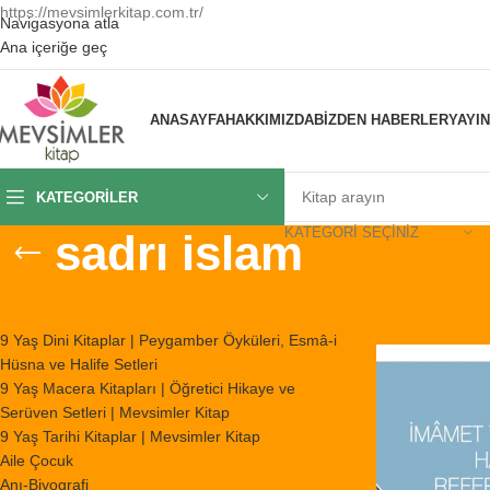
https://mevsimlerkitap.com.tr/
Navigasyona atla
Ana içeriğe geç
ANASAYFA
HAKKIMIZDA
BIZDEN HABERLER
YAYI
KATEGORILER
KATEGORI SEÇINIZ
sadrı islam
KATEGORILER
Ana Sayfa
/
Ürünl
9 Yaş Dini Kitaplar | Peygamber Öyküleri, Esmâ-i
Hüsna ve Halife Setleri
9 Yaş Macera Kitapları | Öğretici Hikaye ve
Serüven Setleri | Mevsimler Kitap
9 Yaş Tarihi Kitaplar | Mevsimler Kitap
Aile Çocuk
Anı-Biyografi