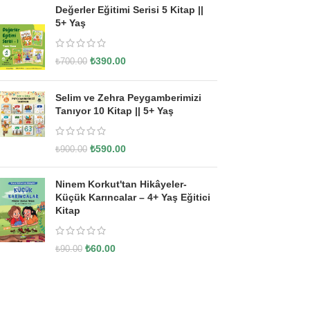
Değerler Eğitimi Serisi 5 Kitap ||
5+ Yaş
₺
390.00
₺
700.00
Selim ve Zehra Peygamberimizi
Tanıyor 10 Kitap || 5+ Yaş
₺
590.00
₺
900.00
Ninem Korkut'tan Hikâyeler-
Küçük Karıncalar – 4+ Yaş Eğitici
Kitap
₺
60.00
₺
90.00