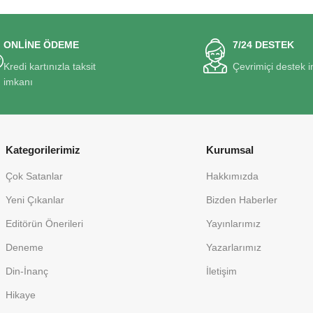
ONLİNE ÖDEME
7/24 DESTEK
Kredi kartınızla taksit
Çevrimiçi destek 
imkanı
Kategorilerimiz
Kurumsal
Çok Satanlar
Hakkımızda
Yeni Çıkanlar
Bizden Haberler
Editörün Önerileri
Yayınlarımız
Deneme
Yazarlarımız
Din-İnanç
İletişim
Hikaye