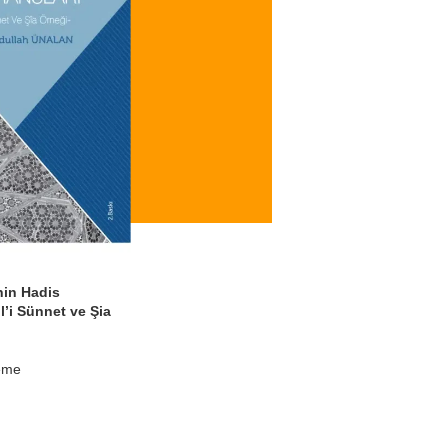
nin Hadis
l’i Sünnet ve Şia
eme