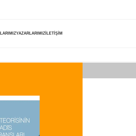
NLARIMIZ
YAZARLARIMIZ
İLETIŞIM
er “sadrı islam” olarak etiketlendi