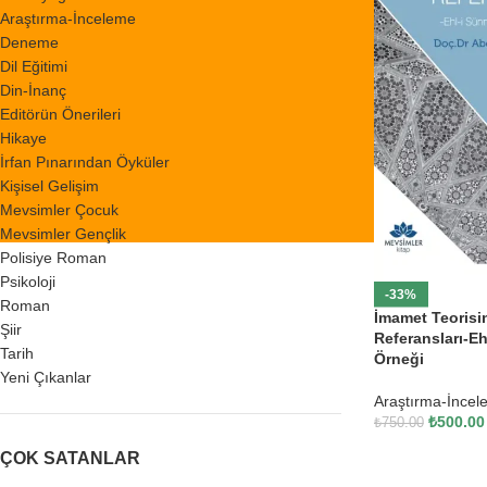
Araştırma-İnceleme
Deneme
Dil Eğitimi
Din-İnanç
Editörün Önerileri
Hikaye
İrfan Pınarından Öyküler
Kişisel Gelişim
Mevsimler Çocuk
Mevsimler Gençlik
Polisiye Roman
Psikoloji
-33%
Roman
İmamet Teorisi
Şiir
Referansları-Eh
Tarih
Örneği
Yeni Çıkanlar
Araştırma-İncel
₺
500.00
₺
750.00
ÇOK SATANLAR