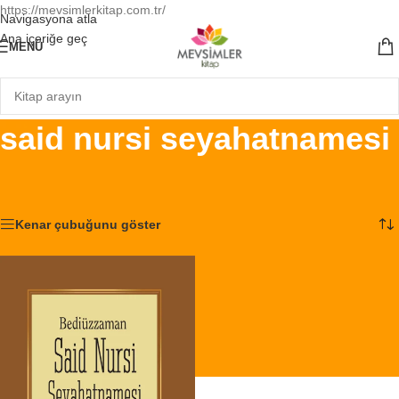
https://mevsimlerkitap.com.tr/
Navigasyona atla
Ana içeriğe geç
MENÜ
said nursi seyahatnamesi
Ana Sayfa
/
Ürünler “said nursi seyahatnamesi” olarak etiketlendi
Tek bir sonuç gösteriliyor
Kenar çubuğunu göster