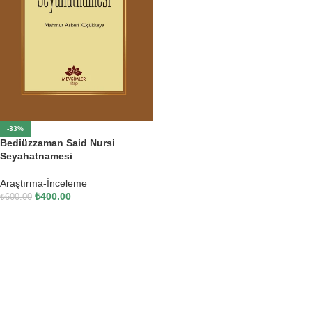
-33%
Bediüzzaman Said Nursi
Seyahatnamesi
Araştırma-İnceleme
₺
400.00
₺
600.00
SEPETE EKLE