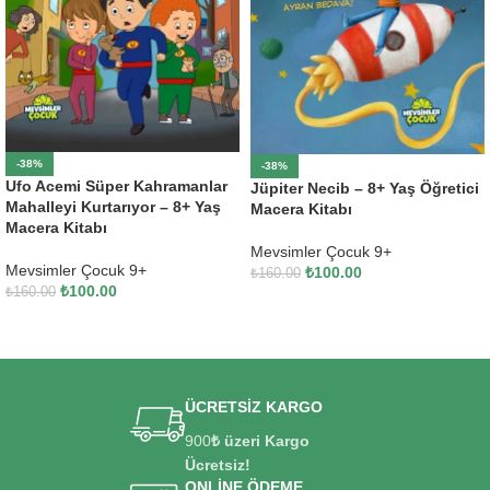
-38%
-38%
Ufo Acemi Süper Kahramanlar
Jüpiter Necib – 8+ Yaş Öğretici
Mahalleyi Kurtarıyor – 8+ Yaş
Macera Kitabı
Macera Kitabı
Mevsimler Çocuk 9+
Mevsimler Çocuk 9+
₺
100.00
₺
160.00
₺
100.00
₺
160.00
SEPETE EKLE
SEPETE EKLE
ÜCRETSİZ KARGO
900
₺ üzeri Kargo
Ücretsiz!
ONLİNE ÖDEME