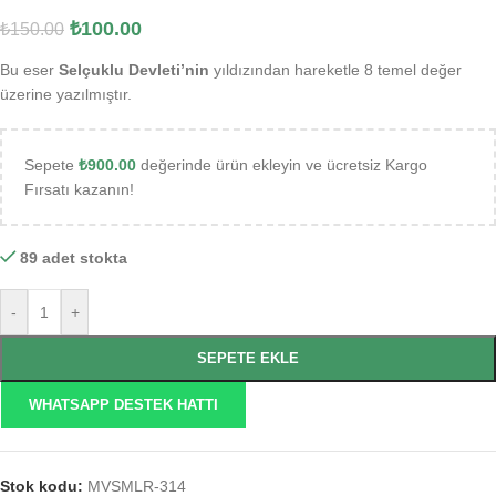
₺
100.00
₺
150.00
Bu eser
Selçuklu Devleti’nin
yıldızından hareketle 8 temel değer
üzerine yazılmıştır.
Sepete
₺
900.00
değerinde ürün ekleyin ve ücretsiz Kargo
Fırsatı kazanın!
89 adet stokta
-
+
SEPETE EKLE
WHATSAPP DESTEK HATTI
Stok kodu:
MVSMLR-314