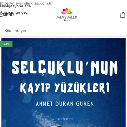
https://mevsimlerkitap.com.tr/
Navigasyona atla
Ana içeriğe geç
MENÜ
-33%