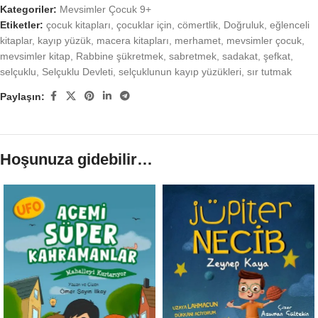
Kategoriler:
Mevsimler Çocuk 9+
Etiketler:
çocuk kitapları
,
çocuklar için
,
cömertlik
,
Doğruluk
,
eğlenceli
kitaplar
,
kayıp yüzük
,
macera kitapları
,
merhamet
,
mevsimler çocuk
,
mevsimler kitap
,
Rabbine şükretmek
,
sabretmek
,
sadakat
,
şefkat
,
selçuklu
,
Selçuklu Devleti
,
selçuklunun kayıp yüzükleri
,
sır tutmak
Paylaşın:
Hoşunuza gidebilir…