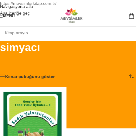
https://mevsimlerkitap.com.tr/
Navigasyona atla
Ana içeriğe geç
MENÜ
simyacı
Ana Sayfa
/
Ürünler “simyacı” olarak etiketlendi
Tek bir sonuç gösteriliyor
Kenar çubuğunu göster