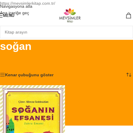
https://mevsimlerkitap.com.tr/
Navigasyona atla
Ana içeriğe geç
MENÜ
soğan
Ana Sayfa
/
Ürünler “soğan” olarak etiketlendi
Tek bir sonuç gösteriliyor
Kenar çubuğunu göster