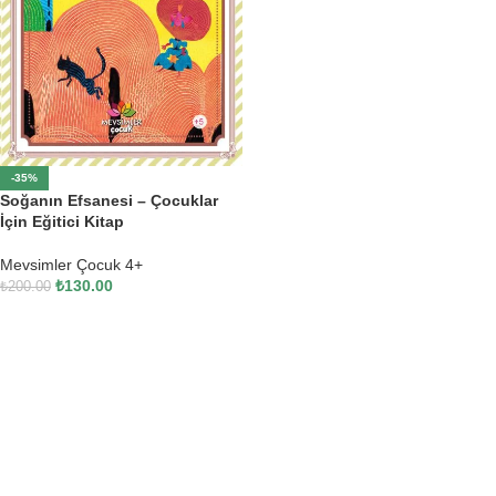
-35%
Soğanın Efsanesi – Çocuklar
İçin Eğitici Kitap
Mevsimler Çocuk 4+
₺
130.00
₺
200.00
SEPETE EKLE