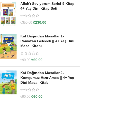
Allah'ı Seviyorum Serisi-5 Kitap ||
4+ Yaş Dini Kitap Seti
₺
230.00
₺
350.00
Kaf Dağından Masallar 1-
Ramazan Gelecek || 4+ Yaş Dini
Masal Kitabı
₺
60.00
₺
90.00
Kaf Dağından Masallar 2-
Komşumuz Hızır Amca || 4+ Yaş
Dini Masal Kitabı
₺
60.00
₺
90.00