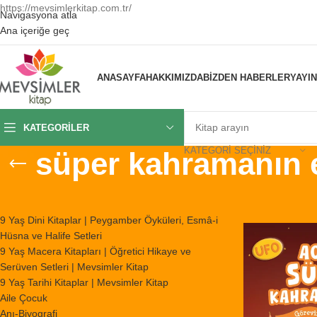
https://mevsimlerkitap.com.tr/
Navigasyona atla
Ana içeriğe geç
ANASAYFA
HAKKIMIZDA
BIZDEN HABERLER
YAYI
KATEGORILER
KATEGORI SEÇINIZ
süper kahramanın e
KATEGORILER
Ana Sayfa
/
Ürünl
9 Yaş Dini Kitaplar | Peygamber Öyküleri, Esmâ-i
Hüsna ve Halife Setleri
9 Yaş Macera Kitapları | Öğretici Hikaye ve
Serüven Setleri | Mevsimler Kitap
9 Yaş Tarihi Kitaplar | Mevsimler Kitap
Aile Çocuk
Anı-Biyografi