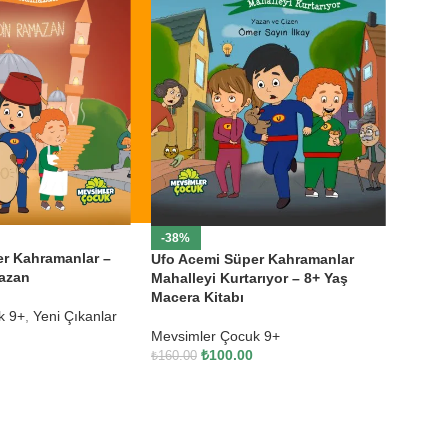
-38%
r Kahramanlar –
Ufo Acemi Süper Kahramanlar
azan
Mahalleyi Kurtarıyor – 8+ Yaş
Macera Kitabı
k 9+
,
Yeni Çıkanlar
Mevsimler Çocuk 9+
₺
100.00
₺
160.00