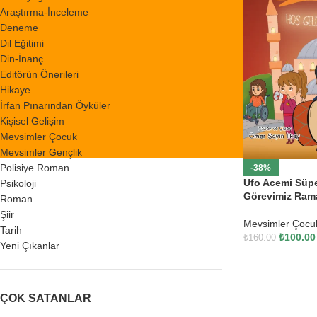
Araştırma-İnceleme
Deneme
Dil Eğitimi
Din-İnanç
Editörün Önerileri
Hikaye
İrfan Pınarından Öyküler
Kişisel Gelişim
Mevsimler Çocuk
Mevsimler Gençlik
Polisiye Roman
-38%
Ufo Acemi Süpe
Psikoloji
Görevimiz Ram
Roman
Şiir
Mevsimler Çocu
Tarih
₺
100.00
₺
160.00
Yeni Çıkanlar
ÇOK SATANLAR