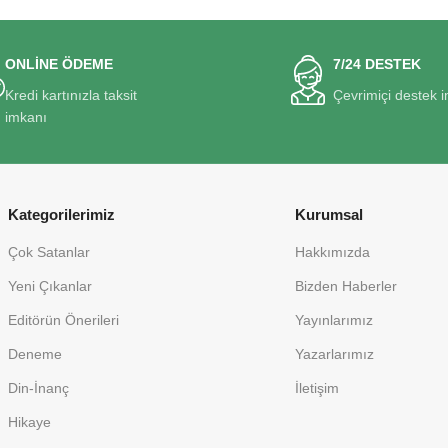
ONLİNE ÖDEME
7/24 DESTEK
Kredi kartınızla taksit
Çevrimiçi destek 
imkanı
Kategorilerimiz
Kurumsal
Çok Satanlar
Hakkımızda
Yeni Çıkanlar
Bizden Haberler
Editörün Önerileri
Yayınlarımız
Deneme
Yazarlarımız
Din-İnanç
İletişim
Hikaye