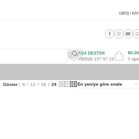
GIRIŞ / KAY
₺
0.00
7/24 DESTEK
+90506 197 97 19
0
öğel
Göster
9
12
18
24