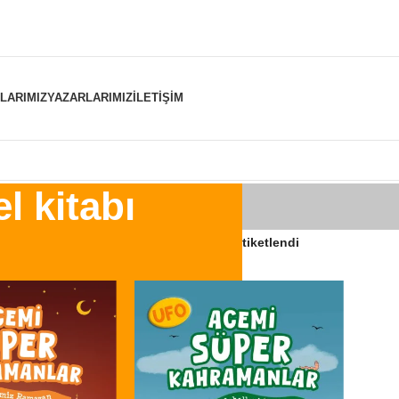
NLARIMIZ
YAZARLARIMIZ
İLETIŞIM
l kitabı
er “süper kahramanın el kitabı” olarak etiketlendi