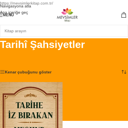
https://mevsimlerkitap.com.tr/
Navigasyona atla
Ana içeriğe geç
MENÜ
Tarihî Şahsiyetler
Ana Sayfa
/
Ürünler “Tarihî Şahsiyetler” olarak etiketlendi
Tek bir sonuç gösteriliyor
Kenar çubuğunu göster