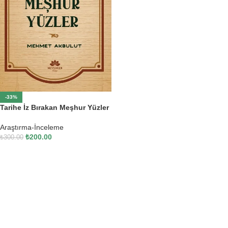
-33%
Tarihe İz Bırakan Meşhur Yüzler
Araştırma-İnceleme
₺
200.00
₺
300.00
SEPETE EKLE