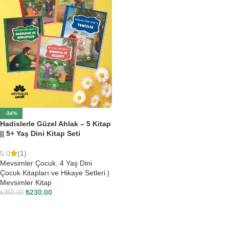
-34%
Hadislerle Güzel Ahlak – 5 Kitap
|| 5+ Yaş Dini Kitap Seti
5.0
(1)
Mevsimler Çocuk
,
4 Yaş Dini
Çocuk Kitapları ve Hikaye Setleri |
Mevsimler Kitap
₺
230.00
₺
350.00
SEPETE EKLE