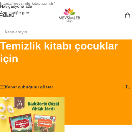
https://mevsimlerkitap.com.tr/
Navigasyona atla
Ana içeriğe geç
MENÜ
Temizlik kitabı çocuklar
için
Ana Sayfa
/
Ürünler “Temizlik kitabı çocuklar için” olarak etiketlendi
Tek bir sonuç gösteriliyor
Kenar çubuğunu göster