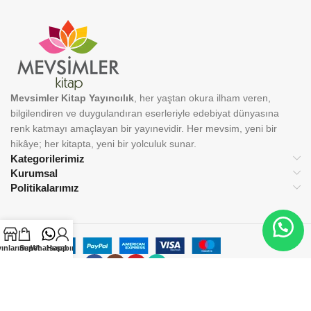
Mevsimler Kitap Yayıncılık
, her yaştan okura ilham veren,
bilgilendiren ve duygulandıran eserleriyle edebiyat dünyasına
renk katmayı amaçlayan bir yayınevidir. Her mevsim, yeni bir
hikâye; her kitapta, yeni bir yolculuk sunar.
Kategorilerimiz
Kurumsal
Politikalarımız
ınlarımız
Sepet
Whatsapp
Hesabım
BİZİ TAKİP EDİN:
© 2025 Mevsimler Kitap Yayıncılık. Tüm hakları saklıdır.