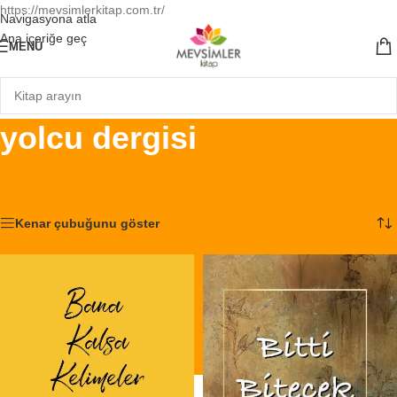
https://mevsimlerkitap.com.tr/
Navigasyona atla
Ana içeriğe geç
MENÜ
yolcu dergisi
Ana Sayfa
/
Ürünler “yolcu dergisi” olarak etiketlendi
2 sonucun tümü gösteriliyor
Kenar çubuğunu göster