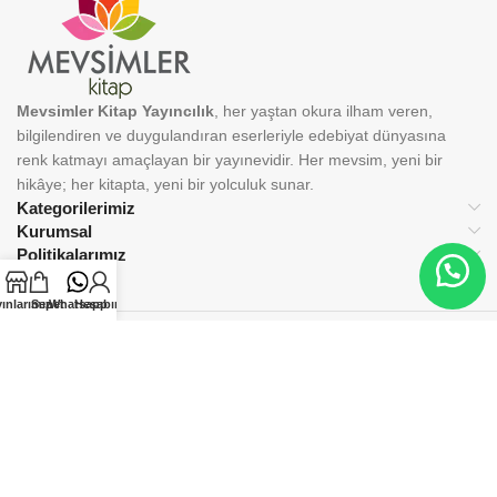
Mevsimler Kitap Yayıncılık
, her yaştan okura ilham veren,
bilgilendiren ve duygulandıran eserleriyle edebiyat dünyasına
renk katmayı amaçlayan bir yayınevidir. Her mevsim, yeni bir
hikâye; her kitapta, yeni bir yolculuk sunar.
Kategorilerimiz
Kurumsal
Politikalarımız
ınlarımız
Sepet
Whatsapp
Hesabım
BİZİ TAKİP EDİN:
© 2025 Mevsimler Kitap Yayıncılık. Tüm hakları saklıdır.