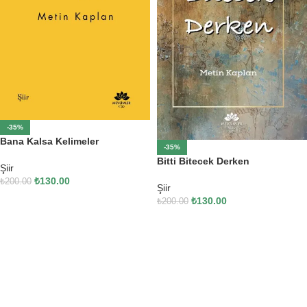
-35%
Bana Kalsa Kelimeler
-35%
Bitti Bitecek Derken
Şiir
₺
130.00
₺
200.00
Şiir
₺
130.00
SEPETE EKLE
₺
200.00
SEPETE EKLE