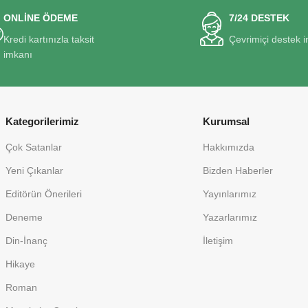
ONLİNE ÖDEME
7/24 DESTEK
Kredi kartınızla taksit
Çevrimiçi destek 
imkanı
Kategorilerimiz
Kurumsal
Çok Satanlar
Hakkımızda
Yeni Çıkanlar
Bizden Haberler
Editörün Önerileri
Yayınlarımız
Deneme
Yazarlarımız
Din-İnanç
İletişim
Hikaye
Roman