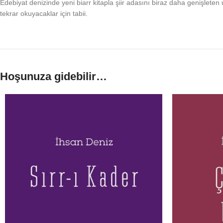
Edebiyat denizinde yeni biarr kitapla şiir adasını biraz daha genişleten u
tekrar okuyacaklar için tabii.
Hoşunuza gidebilir…