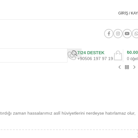
GIRIŞ / KAY
₺
0.00
7/24 DESTEK
+90506 197 97 19
0
öğel
ştırdığı zaman hassalarımız aslî hüviyetlerini nerdeyse hatırlamaz olur,