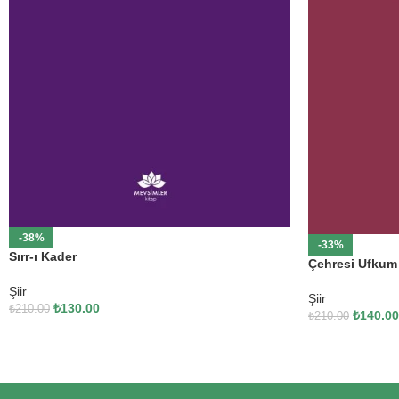
-38%
-33%
Sırr-ı Kader
Çehresi Ufkum
Şiir
Şiir
₺
130.00
₺
210.00
₺
140.00
₺
210.00