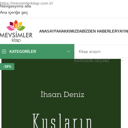
https://mevsimlerkitap.com.tr/
Navigasyona atla
Ana içeriğe geç
ANASAYFA
HAKKIMIZDA
BIZDEN HABERLER
YAYI
KATEGORILER
KATEGORI SEÇINIZ
-38%