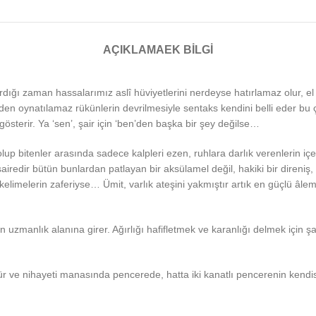
AÇIKLAMA
EK BILGI
ırdığı zaman hassalarımız aslî hüviyetlerini nerdeyse hatırlamaz olur, el 
rinden oynatılamaz rükünlerin devrilmesiyle sentaks kendini belli eder b
 gösterir. Ya ‘sen’, şair için ‘ben’den başka bir şey değilse…
p bitenler arasında sadece kalpleri ezen, ruhlara darlık verenlerin içe
vesairedir bütün bunlardan patlayan bir aksülamel değil, hakiki bir diren
kelimelerin zaferiyse… Ümit, varlık ateşini yakmıştır artık en güçlü âlem
erin uzmanlık alanına girer. Ağırlığı hafifletmek ve karanlığı delmek için
mür ve nihayeti manasında pencerede, hatta iki kanatlı pencerenin kendis