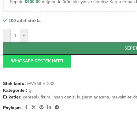
Sepete
₺
900.00
değerinde ürün ekleyin ve ücretsiz Kargo Fırsatı 
100 adet stokta
-
+
SEPE
WHATSAPP DESTEK HATTI
Stok kodu:
MVSMLR-233
Kategoriler:
Şiir
Etiketler:
çehresi ufkum
,
ihsan deniz
,
kuşların adasına
,
mevsimler ki
Paylaşın: