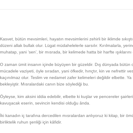
Kasvet, bütün mevsimleri, hayatın mevsimlerini zehirli bir iklimde sıkışt
düzeni allak bullak olur. Lügat müdahelelerle sarsılır. Kırılmalarla, ye
muhatap, yani ‘sen’, bir mısrada, bir kelimede hatta bir harfte ışıklarını
O zaman ümit insanın içinde büyüyen bir güzeldir. Dış dünyada bütün olu
mücadele vaziyeti, öyle sıradan, yani öfkedir, hınçtır, kin ve nefrettir 
kaçınılmaz olur. Teslim ve nedamet zafer kelimeleri değildir elbette. Ya 
bekleyiştir. Mısralardaki canın bize söylediği bu.
Öyleyse, kim aksini iddia edebilir, elbette ki kuşlar ve pencereler şairl
kavuşacak eserin, sevincin kendisi olduğu ânda.
İki kanadın iç tarafına dercedilen mısralardan anlıyoruz ki kitap, bir ö
birliktelik ruhun şenliği için kâfidir.