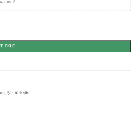
kazanın!
TE EKLE
tap
,
Şiir
,
türk şiiri