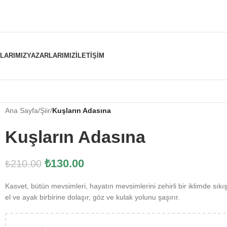
NLARIMIZ
YAZARLARIMIZ
İLETIŞIM
Ana Sayfa
/
Şiir
/
Kuşların Adasına
Kuşların Adasına
₺
130.00
₺
210.00
Kasvet, bütün mevsimleri, hayatın mevsimlerini zehirli bir iklimde sıkı
el ve ayak birbirine dolaşır, göz ve kulak yolunu şaşırır.