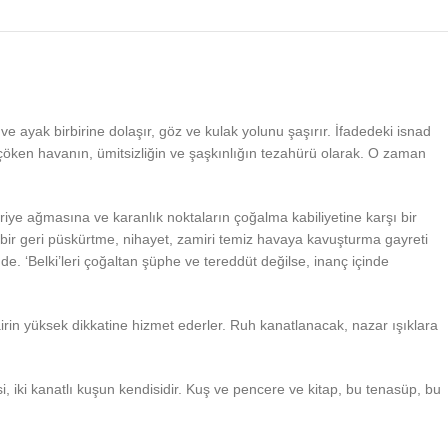
ve ayak birbirine dolaşır, göz ve kulak yolunu şaşırır. İfadedeki isnad
u çöken havanın, ümitsizliğin ve şaşkınlığın tezahürü olarak. O zaman
riye ağmasına ve karanlık noktaların çoğalma kabiliyetine karşı bir
iş, bir geri püskürtme, nihayet, zamiri temiz havaya kavuşturma gayreti
de. ‘Belki’leri çoğaltan şüphe ve tereddüt değilse, inanç içinde
 şairin yüksek dikkatine hizmet ederler. Ruh kanatlanacak, nazar ışıklara
i, iki kanatlı kuşun kendisidir. Kuş ve pencere ve kitap, bu tenasüp, bu