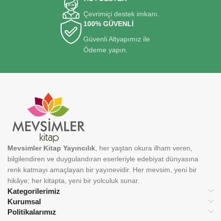
Çevrimiçi destek imkanı.
100% GÜVENLİ
Güvenli Altyapımız ile
Ödeme yapın.
Mevsimler Kitap Yayıncılık
, her yaştan okura ilham veren,
bilgilendiren ve duygulandıran eserleriyle edebiyat dünyasına
renk katmayı amaçlayan bir yayınevidir. Her mevsim, yeni bir
hikâye; her kitapta, yeni bir yolculuk sunar.
Kategorilerimiz
Kurumsal
Politikalarımız