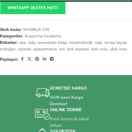
WHATSAPP DESTEK HATTI
Stok kodu:
MVSMLR-235
Kategoriler:
Araştırma-İnceleme
Etiketler:
akp
,
hdp
,
mevsimler kitap
,
nizamülmülk
,
ödp
,
recep tayyip
erdoğan
,
siyaset
,
siyasetname
,
sol
,
türk siyaseti
,
türk solu
,
ufuk uras
Paylaşın:
ÜCRETSİZ KARGO
900
₺ üzeri Kargo
Ücretsiz!
ONLİNE ÖDEME
Kredi kartınızla taksit
imkanı
7/24 DESTEK