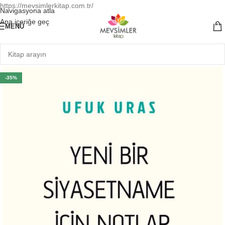
https://mevsimlerkitap.com.tr/
Navigasyona atla
Ana içeriğe geç
MENÜ
-35%