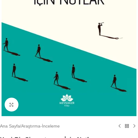
Büyütmek için tıklayın
Ana Sayfa
/
Araştırma-İnceleme