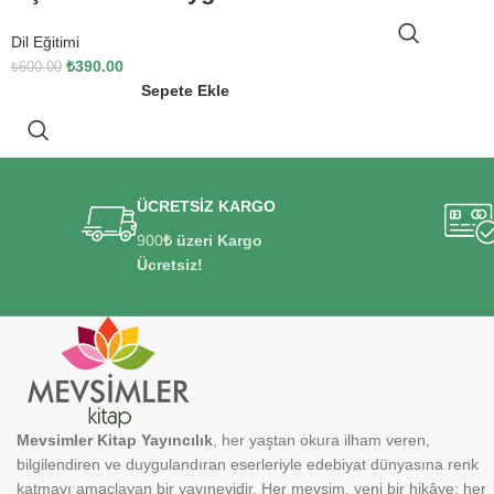
Dil Eğitimi
₺
390.00
₺
600.00
Sepete Ekle
ÜCRETSİZ KARGO
900
₺ üzeri Kargo
Ücretsiz!
Mevsimler Kitap Yayıncılık
, her yaştan okura ilham veren,
bilgilendiren ve duygulandıran eserleriyle edebiyat dünyasına renk
katmayı amaçlayan bir yayınevidir. Her mevsim, yeni bir hikâye; her