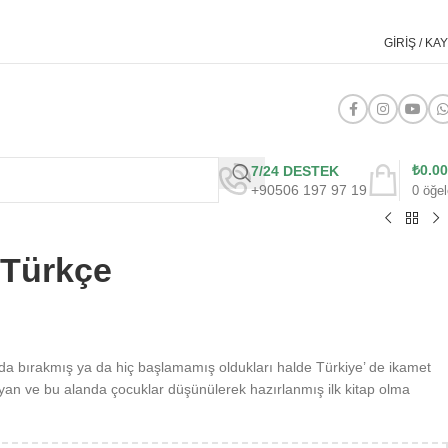
GIRIŞ / KAY
₺
0.00
7/24 DESTEK
+90506 197 97 19
0
öğel
 Türkçe
rıda bırakmış ya da hiç başlamamış oldukları halde Türkiye’ de ikamet
an ve bu alanda çocuklar düşünülerek hazırlanmış ilk kitap olma