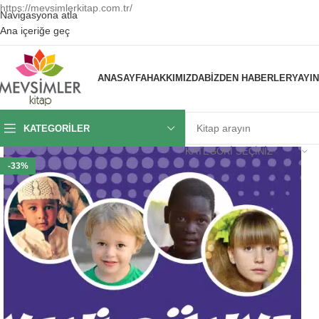
https://mevsimlerkitap.com.tr/
Navigasyona atla
Ana içeriğe geç
ANASAYFA
HAKKIMIZDA
BIZDEN HABERLER
YAYI
KATEGORILER
KATEGORI SEÇINIZ
-33%