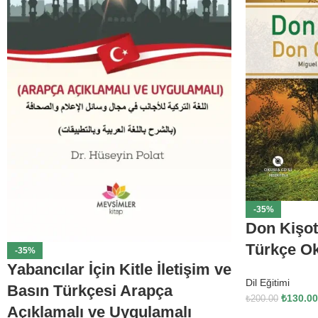
-35%
Don Kişot
Türkçe O
-35%
Yabancılar İçin Kitle İletişim ve
Dil Eğitimi
Basın Türkçesi Arapça
₺
130.00
₺
200.00
Açıklamalı ve Uygulamalı