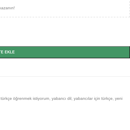
kazanın!
TE EKLE
türkçe öğrenmek istiyorum
,
yabancı dil
,
yabancılar için türkçe
,
yeni