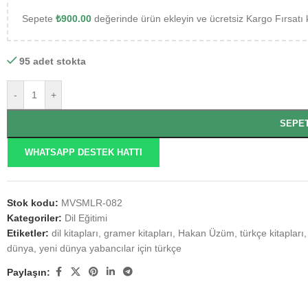
Sepete
₺
900.00
değerinde ürün ekleyin ve ücretsiz Kargo Fırsatı 
95 adet stokta
-
+
SEPE
WHATSAPP DESTEK HATTI
Stok kodu:
MVSMLR-082
Kategoriler:
Dil Eğitimi
Etiketler:
dil kitapları
,
gramer kitapları
,
Hakan Üzüm
,
türkçe kitapları
,
dünya
,
yeni dünya yabancılar için türkçe
Paylaşın: