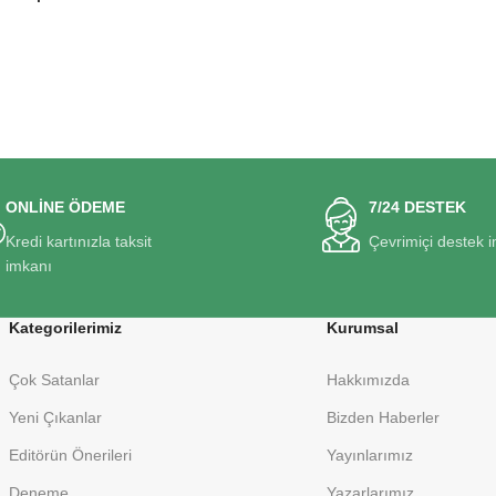
ONLİNE ÖDEME
7/24 DESTEK
Kredi kartınızla taksit
Çevrimiçi destek 
imkanı
Kategorilerimiz
Kurumsal
Çok Satanlar
Hakkımızda
Yeni Çıkanlar
Bizden Haberler
Editörün Önerileri
Yayınlarımız
Deneme
Yazarlarımız