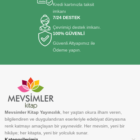
Kredi kartınızla taksit
imkanı
7/24 DESTEK
Çevrimiçi destek imkanı.
100% GÜVENLİ
Güvenli Altyapımız ile
Ödeme yapın.
Mevsimler Kitap Yayıncılık
, her yaştan okura ilham veren,
bilgilendiren ve duygulandıran eserleriyle edebiyat dünyasına
renk katmayı amaçlayan bir yayınevidir. Her mevsim, yeni bir
hikâye; her kitapta, yeni bir yolculuk sunar.
Kategorilerimiz