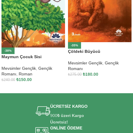
-35%
-38%
Çöldeki Büyücü
Maymun Çocuk Sisi
Mevsimler Gençlik
,
Gençlik
Mevsimler Gençlik
,
Gençlik
Romanı
Romanı
,
Roman
₺
180.00
₺
275.00
₺
150.00
₺
240.00
SEPETE EKLE
SEPETE EKLE
ÜCRETSİZ KARGO
900
₺ üzeri Kargo
Ücretsiz!
ONLİNE ÖDEME