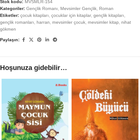
Stok kodu:
MVSMLR-154
Kategoriler:
Gençlik Romanı
,
Mevsimler Gençlik
,
Roman
Etiketler:
çocuk kitapları
,
çocuklar için kitaplar
,
gençlik kitapları
,
gençlik romanları
,
harran
,
mevsimler çocuk
,
mevsimler kitap
,
nihat
gökmen
Paylaşın:
Hoşunuza gidebilir…