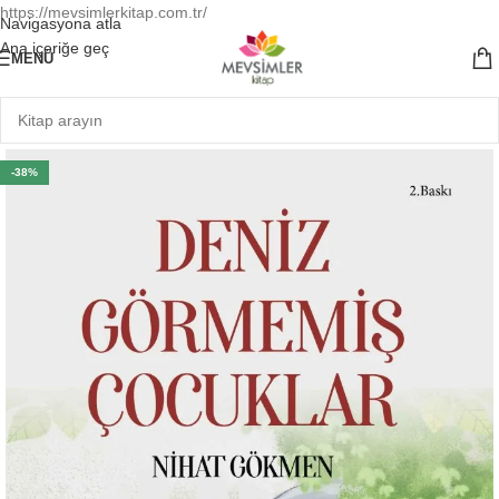
https://mevsimlerkitap.com.tr/
Navigasyona atla
Ana içeriğe geç
MENÜ
-38%