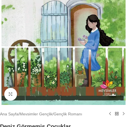
Büyütmek için tıklayın
Ana Sayfa
/
Mevsimler Gençlik
/
Gençlik Romanı
Deniz Görmemiş Çocuklar