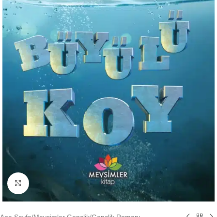
Büyütmek için tıklayın
Ana Sayfa
/
Mevsimler Gençlik
/
Gençlik Romanı