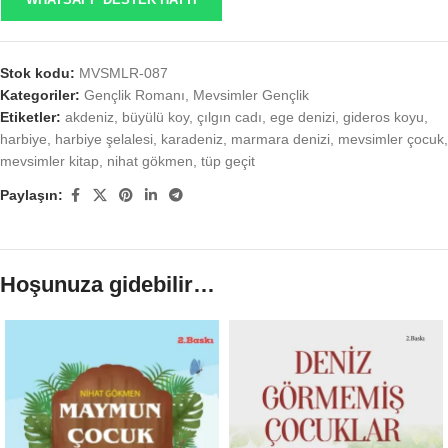
Stok kodu:
MVSMLR-087
Kategoriler:
Gençlik Romanı
,
Mevsimler Gençlik
Etiketler:
akdeniz
,
büyülü koy
,
çılgın cadı
,
ege denizi
,
gideros koyu
,
harbiye
,
harbiye şelalesi
,
karadeniz
,
marmara denizi
,
mevsimler çocuk
,
mevsimler kitap
,
nihat gökmen
,
tüp geçit
Paylaşın:
Hoşunuza gidebilir…