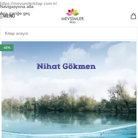
https://mevsimlerkitap.com.tr/
Navigasyona atla
Ana içeriğe geç
MENÜ
-42%