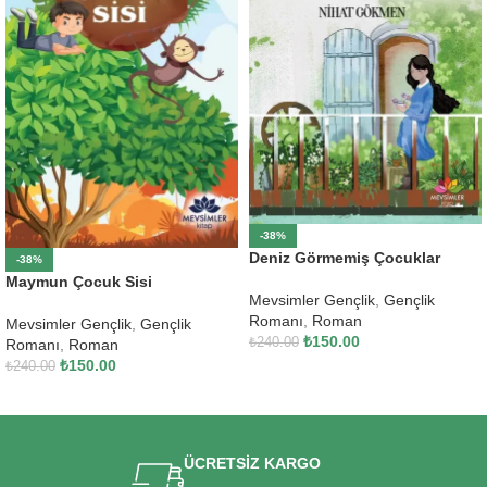
-38%
Deniz Görmemiş Çocuklar
-38%
Maymun Çocuk Sisi
Mevsimler Gençlik
,
Gençlik
Romanı
,
Roman
Mevsimler Gençlik
,
Gençlik
₺
150.00
₺
240.00
Romanı
,
Roman
₺
150.00
₺
240.00
SEPETE EKLE
SEPETE EKLE
ÜCRETSİZ KARGO