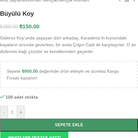
Büyülü Koy
₺
150.00
₺
260.00
Gideros Koy’unda yaşayan dört arkadaş, Karadeniz’in kıyısındaki
kayaların arsında gezerken, bir anda Çılgın Cadı ile karşılaşırlar. O an
dizlerinin bağı çözülür ve kendilerinden geçerler.
Sepete
₺
900.00
değerinde ürün ekleyin ve ücretsiz Kargo
Fırsatı kazanın!
100 adet stokta
-
+
SEPETE EKLE
WHATSAPP DESTEK HATTI