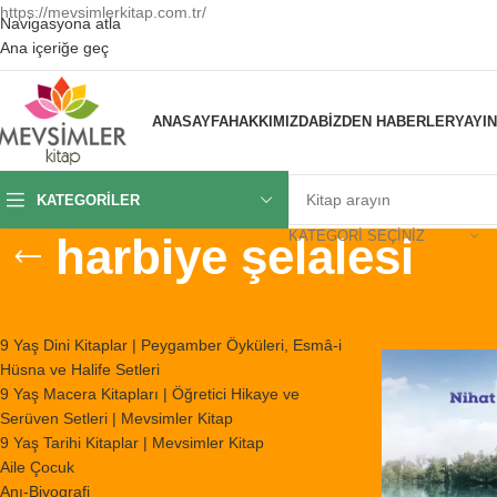
https://mevsimlerkitap.com.tr/
Navigasyona atla
Ana içeriğe geç
ANASAYFA
HAKKIMIZDA
BIZDEN HABERLER
YAYI
KATEGORILER
KATEGORI SEÇINIZ
harbiye şelalesi
KATEGORILER
Ana Sayfa
/
Ürünl
9 Yaş Dini Kitaplar | Peygamber Öyküleri, Esmâ-i
Hüsna ve Halife Setleri
9 Yaş Macera Kitapları | Öğretici Hikaye ve
Serüven Setleri | Mevsimler Kitap
9 Yaş Tarihi Kitaplar | Mevsimler Kitap
Aile Çocuk
Anı-Biyografi