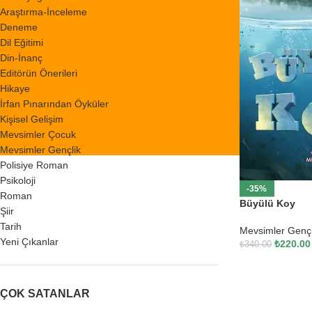
Araştırma-İnceleme
Deneme
Dil Eğitimi
Din-İnanç
Editörün Önerileri
Hikaye
İrfan Pınarından Öyküler
Kişisel Gelişim
Mevsimler Çocuk
Mevsimler Gençlik
Polisiye Roman
Psikoloji
-35%
Roman
Büyülü Koy
Şiir
Tarih
Mevsimler Gençl
Yeni Çıkanlar
₺
220.00
₺
340.00
ÇOK SATANLAR