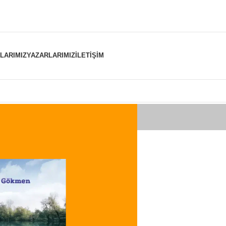
NLARIMIZ
YAZARLARIMIZ
İLETIŞIM
er “harbiye şelalesi” olarak etiketlendi