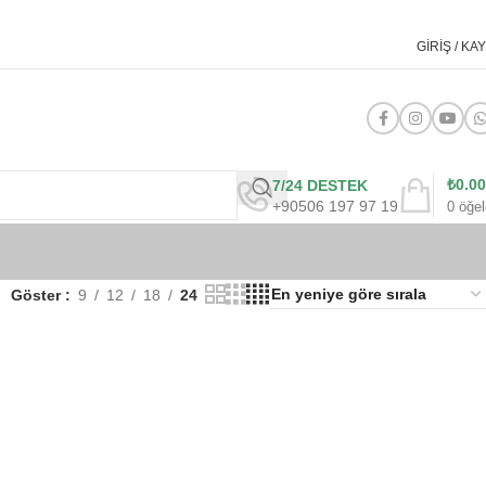
GIRIŞ / KAY
₺
0.00
7/24 DESTEK
+90506 197 97 19
0
öğel
Göster
9
12
18
24