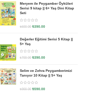
Meryem ile Peygamber Öyküleri
Serisi 9 kitap || 6+ Yaş Dini Kitap
Seti
₺
390.00
₺
600.00
Değerler Eğitimi Serisi 5 Kitap ||
5+ Yaş
₺
390.00
₺
700.00
Selim ve Zehra Peygamberimizi
Tanıyor 10 Kitap || 5+ Yaş
₺
590.00
₺
900.00