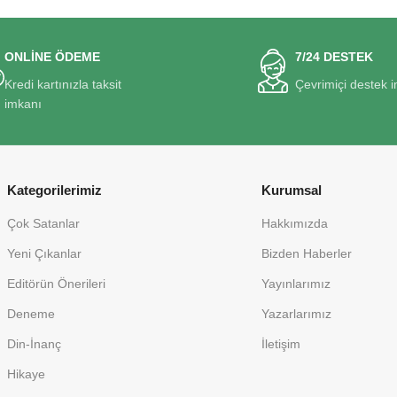
ONLİNE ÖDEME
7/24 DESTEK
Kredi kartınızla taksit
Çevrimiçi destek 
imkanı
Kategorilerimiz
Kurumsal
Çok Satanlar
Hakkımızda
Yeni Çıkanlar
Bizden Haberler
Editörün Önerileri
Yayınlarımız
Deneme
Yazarlarımız
Din-İnanç
İletişim
Hikaye