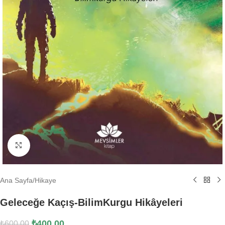
Büyütmek için tıklayın
Ana Sayfa
/
Hikaye
Geleceğe Kaçış-BilimKurgu Hikâyeleri
₺
400.00
₺
600.00