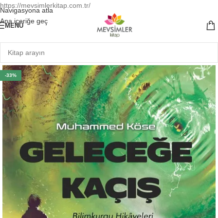
https://mevsimlerkitap.com.tr/
Navigasyona atla
Ana içeriğe geç
MENÜ
-33%