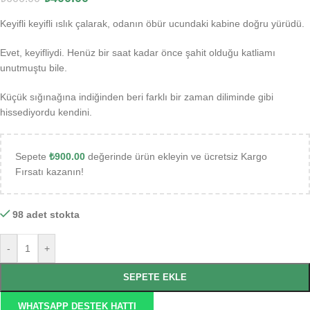
Keyifli keyifli ıslık çalarak, odanın öbür ucundaki kabine doğru yürüdü.
Evet, keyifliydi. Henüz bir saat kadar önce şahit olduğu katliamı
unutmuştu bile.
Küçük sığınağına indiğinden beri farklı bir zaman diliminde gibi
hissediyordu kendini.
Sepete
₺
900.00
değerinde ürün ekleyin ve ücretsiz Kargo
Fırsatı kazanın!
98 adet stokta
-
+
SEPETE EKLE
WHATSAPP DESTEK HATTI