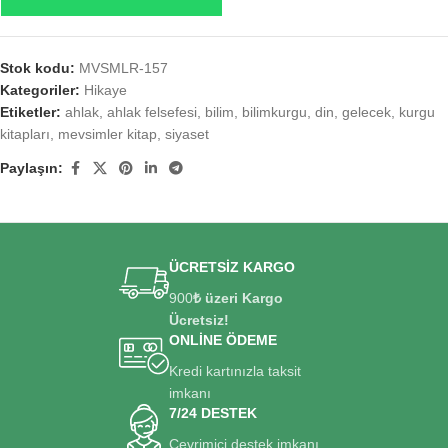
Stok kodu:
MVSMLR-157
Kategoriler:
Hikaye
Etiketler:
ahlak
,
ahlak felsefesi
,
bilim
,
bilimkurgu
,
din
,
gelecek
,
kurgu
kitapları
,
mevsimler kitap
,
siyaset
Paylaşın:
ÜCRETSİZ KARGO
900
₺ üzeri Kargo
Ücretsiz!
ONLİNE ÖDEME
Kredi kartınızla taksit
imkanı
7/24 DESTEK
Çevrimiçi destek imkanı.