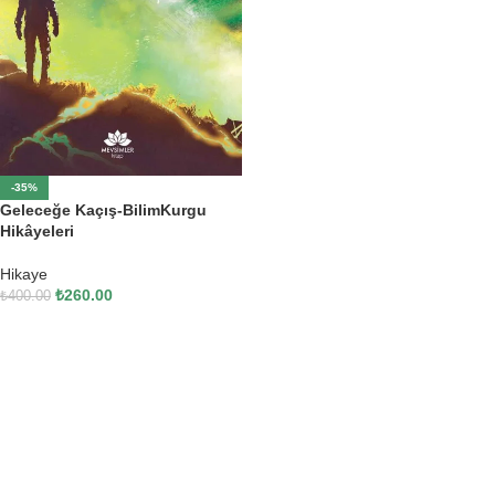
-35%
Geleceğe Kaçış-BilimKurgu
Hikâyeleri
Hikaye
₺
260.00
₺
400.00
SEPETE EKLE