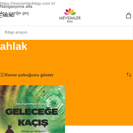
https://mevsimlerkitap.com.tr/
Navigasyona atla
Ana içeriğe geç
MENÜ
ahlak
Ana Sayfa
/
Ürünler “ahlak” olarak etiketlendi
Tek bir sonuç gösteriliyor
Kenar çubuğunu göster