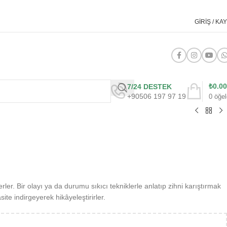
GIRIŞ / KAY
₺
0.00
7/24 DESTEK
+90506 197 97 19
0
öğel
erler. Bir olayı ya da durumu sıkıcı tekniklerle anlatıp zihni karıştırmak
ite indirgeyerek hikâyeleştirirler.