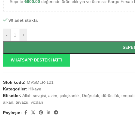
Sepete
₺
900.00
değerinde ürün ekleyin ve ücretsiz Kargo Fırsatı 
90 adet stokta
-
+
SEPE
WHATSAPP DESTEK HATTI
Stok kodu:
MVSMLR-121
Kategoriler:
Hikaye
Etiketler:
Allah sevgisi
,
azim
,
çalışkanlık
,
Doğruluk
,
dürüstlük
,
empati
alkan
,
tevazu
,
vicdan
Paylaşın: