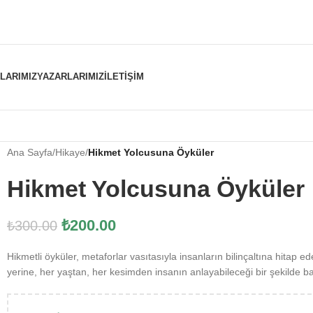
NLARIMIZ
YAZARLARIMIZ
İLETIŞIM
Ana Sayfa
/
Hikaye
/
Hikmet Yolcusuna Öyküler
Hikmet Yolcusuna Öyküler
₺
200.00
₺
300.00
Hikmetli öyküler, metaforlar vasıtasıyla insanların bilinçaltına hitap ed
yerine, her yaştan, her kesimden insanın anlayabileceği bir şekilde bas