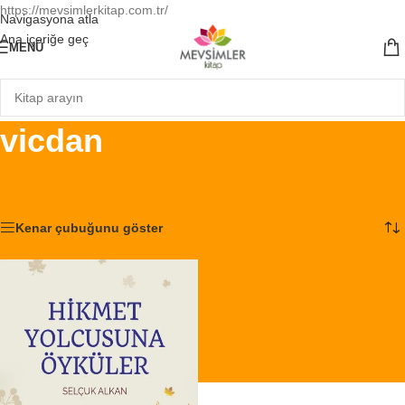
https://mevsimlerkitap.com.tr/
Navigasyona atla
Ana içeriğe geç
MENÜ
vicdan
Ana Sayfa
/
Ürünler “vicdan” olarak etiketlendi
Tek bir sonuç gösteriliyor
Kenar çubuğunu göster