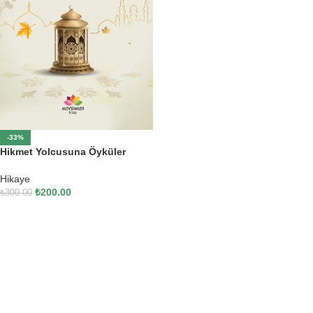
-33%
Hikmet Yolcusuna Öyküler
Hikaye
₺
200.00
₺
300.00
SEPETE EKLE