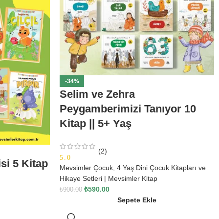
-34%
Selim ve Zehra
Peygamberimizi Tanıyor 10
Kitap || 5+ Yaş
(2)
5.0
si 5 Kitap
Mevsimler Çocuk
,
4 Yaş Dini Çocuk Kitapları ve
Hikaye Setleri | Mevsimler Kitap
₺
590.00
₺
900.00
Sepete Ekle