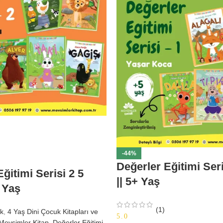
-44%
Değerler Eğitimi Seri
ğitimi Serisi 2 5
|| 5+ Yaş
+ Yaş
(1)
k
,
4 Yaş Dini Çocuk Kitapları ve
5.0
 Mevsimler Kitap
,
Değerler Eğitimi