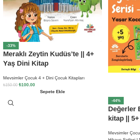
-33%
Meraklı Zeytin Kudüs’te || 4+
Yaş Dini Kitap
Mevsimler Çocuk 4 + Dini Çocuk Kitapları
₺
100.00
₺
150.00
Sepete Ekle
-44%
Değerler E
kitap || 5
Mevsimler Çocu
Hikaye Setleri |