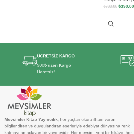
₺
390.00
₺
700.00
ÜCRETSİZ KARGO
900
₺ üzeri Kargo
Ücretsiz!
Mevsimler Kitap Yayıncılık
, her yaştan okura ilham veren,
bilgilendiren ve duygulandıran eserleriyle edebiyat dünyasına renk
katmayı amaçlayan bir yayınevidir. Her mevsim, yeni bir hikâye; her