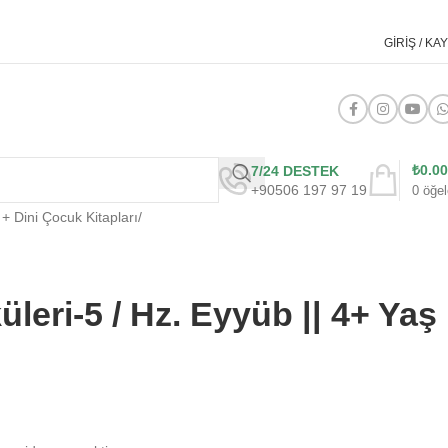
GIRIŞ / KAY
₺
0.00
7/24 DESTEK
+90506 197 97 19
0
öğel
+ Dini Çocuk Kitapları
/
eri-5 / Hz. Eyyüb || 4+ Yaş