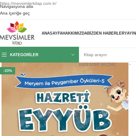
https://mevsimlerkitap.com.tr/
Navigasyona atla
Ana içeriğe geç
ANASAYFA
HAKKIMIZDA
BIZDEN HABERLER
YAYI
KATEGORILER
KATEGORI SEÇINIZ
-33%