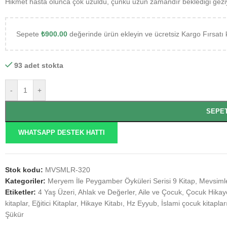
Hikmet hasta olunca çok üzüldü, çünkü uzun zamandır beklediği gezi
Sepete
₺
900.00
değerinde ürün ekleyin ve ücretsiz Kargo Fırsatı 
93 adet stokta
-
+
SEPE
WHATSAPP DESTEK HATTI
Stok kodu:
MVSMLR-320
Kategoriler:
Meryem İle Peygamber Öyküleri Serisi 9 Kitap
,
Mevsiml
Etiketler:
4 Yaş Üzeri
,
Ahlak ve Değerler
,
Aile ve Çocuk
,
Çocuk Hikaye
kitaplar
,
Eğitici Kitaplar
,
Hikaye Kitabı
,
Hz Eyyub
,
İslami çocuk kitaplar
Şükür