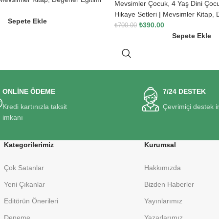
Mevsimler Çocuk
,
4 Yaş Dini Çocu
Hikaye Setleri | Mevsimler Kitap
,
Sepete Ekle
₺
390.00
₺
700.00
Sepete Ekle
ONLİNE ÖDEME
7/24 DESTEK
Kredi kartınızla taksit
Çevrimiçi destek 
imkanı
Kategorilerimiz
Kurumsal
Çok Satanlar
Hakkımızda
Yeni Çıkanlar
Bizden Haberler
Editörün Önerileri
Yayınlarımız
Deneme
Yazarlarımız