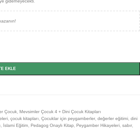
ye gidemeyecekti.
kazanın!
TE EKLE
er Çocuk
,
Mevsimler Çocuk 4 + Dini Çocuk Kitapları
leri
,
çocuk kitapları
,
Çocuklar için peygamberler
,
değerler eğitimi
,
dini
ı
,
İslami Eğitim
,
Pedagog Onaylı Kitap
,
Peygamber Hikayeleri
,
sabır
,