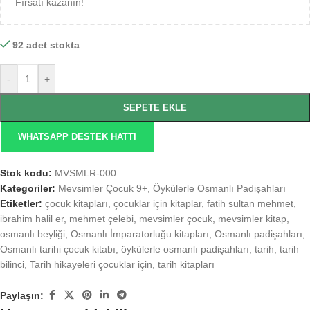
Fırsatı kazanın!
92 adet stokta
-
+
SEPETE EKLE
WHATSAPP DESTEK HATTI
Stok kodu:
MVSMLR-000
Kategoriler:
Mevsimler Çocuk 9+
,
Öykülerle Osmanlı Padişahları
Etiketler:
çocuk kitapları
,
çocuklar için kitaplar
,
fatih sultan mehmet
,
ibrahim halil er
,
mehmet çelebi
,
mevsimler çocuk
,
mevsimler kitap
,
osmanlı beyliği
,
Osmanlı İmparatorluğu kitapları
,
Osmanlı padişahları
,
Osmanlı tarihi çocuk kitabı
,
öykülerle osmanlı padişahları
,
tarih
,
tarih
bilinci
,
Tarih hikayeleri çocuklar için
,
tarih kitapları
Paylaşın: