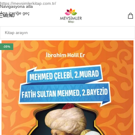
https://mevsimlerkitap.com.tr/
Navigasyona atla
Ana içeriğe geç
MENÜ
-35%