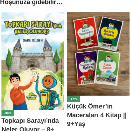
Hoşunuza gidebilir…
-57%
Küçük Ömer’in
-33%
Maceraları 4 Kitap ||
Topkapı Sarayı’nda
9+Yaş
Neler Oluyor – 8+