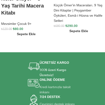
Yaş Tarihi Macera
Küçük Ömer'in Maceraları
,
9 Yaş
Dini Kitaplar | Peygamber
Kitabı
Öyküleri, Esmâ-i Hüsna ve Halife
Setleri
Mevsimler Çocuk 9+
₺
290.00
₺
680.00
₺
80.00
₺
120.00
Sepete Ekle
Sepete Ekle
ÜCRETSİZ KARGO
900
₺ üzeri Kargo
Ücretsiz!
ONLİNE ÖDEME
Kredi kartınızla taksit
imkanı
7/24 DESTEK
Çevrimiçi destek imkanı.