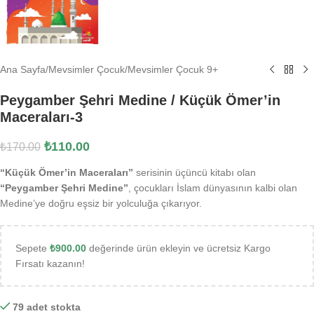
Ana Sayfa
/
Mevsimler Çocuk
/
Mevsimler Çocuk 9+
Peygamber Şehri Medine / Küçük Ömer’in
Maceraları-3
₺
110.00
₺
170.00
“Küçük Ömer’in Maceraları”
serisinin üçüncü kitabı olan
“Peygamber Şehri Medine”
, çocukları İslam dünyasının kalbi olan
Medine’ye doğru eşsiz bir yolculuğa çıkarıyor.
Sepete
₺
900.00
değerinde ürün ekleyin ve ücretsiz Kargo
Fırsatı kazanın!
79 adet stokta