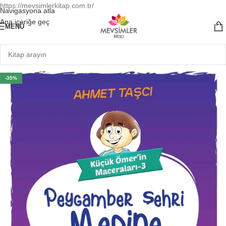
https://mevsimlerkitap.com.tr/
Navigasyona atla
Ana içeriğe geç
MENÜ
-35%