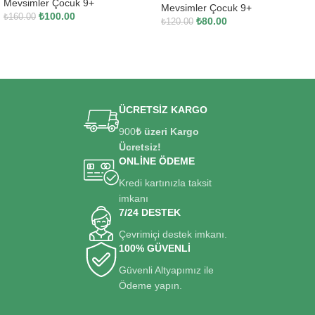
Mevsimler Çocuk 9+
Mevsimler Çocuk 9+
₺
100.00
₺
160.00
₺
80.00
₺
120.00
SEPETE EKLE
SEPETE EKLE
ÜCRETSİZ KARGO
900
₺ üzeri Kargo
Ücretsiz!
ONLİNE ÖDEME
Kredi kartınızla taksit
imkanı
7/24 DESTEK
Çevrimiçi destek imkanı.
100% GÜVENLİ
Güvenli Altyapımız ile
Ödeme yapın.