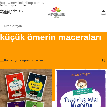
https://mevsimlerkitap.com.tr/
Navigasyona atla
Ana içeriğe geç
MENÜ
küçük ömerin maceraları
Ana Sayfa
/
Ürünler “küçük ömerin maceraları” olarak etiketlendi
3 sonucun tümü gösteriliyor
Kenar çubuğunu göster