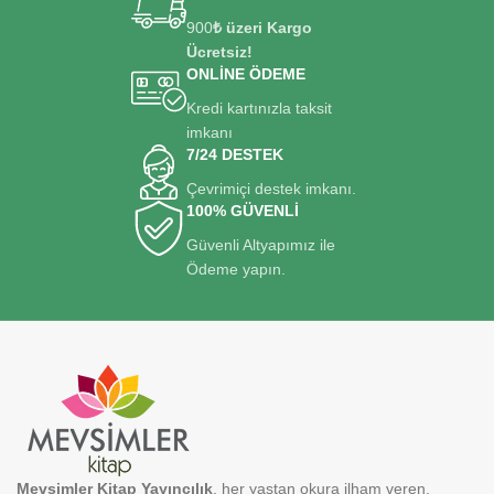
900
₺ üzeri Kargo
Ücretsiz!
ONLİNE ÖDEME
Kredi kartınızla taksit
imkanı
7/24 DESTEK
Çevrimiçi destek imkanı.
100% GÜVENLİ
Güvenli Altyapımız ile
Ödeme yapın.
Mevsimler Kitap Yayıncılık
, her yaştan okura ilham veren,