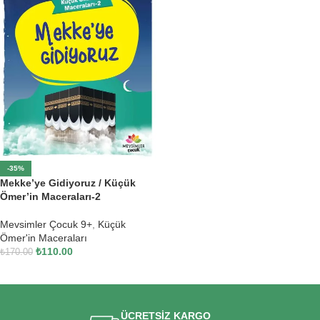
-35%
Mekke’ye Gidiyoruz / Küçük
Ömer’in Maceraları-2
Mevsimler Çocuk 9+
,
Küçük
Ömer'in Maceraları
₺
110.00
₺
170.00
SEPETE EKLE
ÜCRETSİZ KARGO