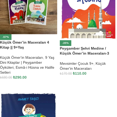
-57%
Küçük Ömer’in Maceraları 4
-35%
Kitap || 9+Yaş
Peygamber Şehri Medine /
Küçük Ömer’in Maceraları-3
Küçük Ömer'in Maceraları
,
9 Yaş
Dini Kitaplar | Peygamber
Mevsimler Çocuk 9+
,
Küçük
Öyküleri, Esmâ-i Hüsna ve Halife
Ömer'in Maceraları
Setleri
₺
110.00
₺
170.00
₺
290.00
₺
680.00
SEPETE EKLE
SEPETE EKLE