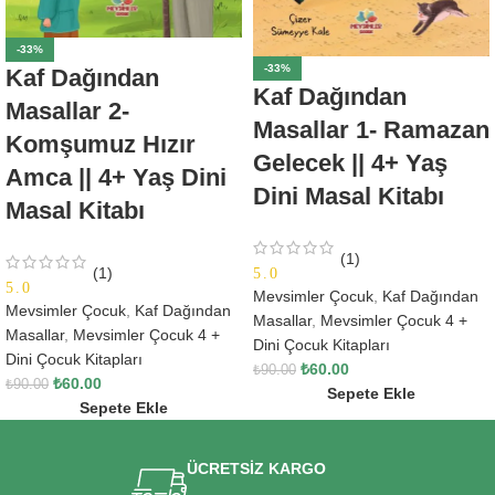
-33%
-33%
Kaf Dağından
Kaf Dağından
Masallar 2-
Masallar 1- Ramazan
Komşumuz Hızır
Gelecek || 4+ Yaş
Amca || 4+ Yaş Dini
Dini Masal Kitabı
Masal Kitabı
(1)
5.0
(1)
5.0
Mevsimler Çocuk
,
Kaf Dağından
Mevsimler Çocuk
,
Kaf Dağından
Masallar
,
Mevsimler Çocuk 4 +
Masallar
,
Mevsimler Çocuk 4 +
Dini Çocuk Kitapları
Dini Çocuk Kitapları
₺
60.00
₺
90.00
₺
60.00
₺
90.00
Sepete Ekle
Sepete Ekle
ÜCRETSİZ KARGO