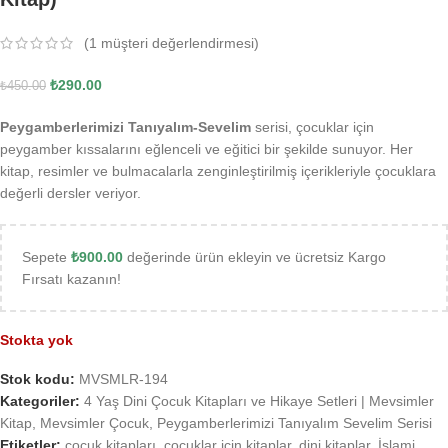
(
1
müşteri değerlendirmesi)
₺
290.00
₺
450.00
Peygamberlerimizi Tanıyalım-Sevelim
serisi, çocuklar için
peygamber kıssalarını eğlenceli ve eğitici bir şekilde sunuyor. Her
kitap, resimler ve bulmacalarla zenginleştirilmiş içerikleriyle çocuklara
değerli dersler veriyor.
Sepete
₺
900.00
değerinde ürün ekleyin ve ücretsiz Kargo
Fırsatı kazanın!
Stokta yok
Stok kodu:
MVSMLR-194
Kategoriler:
4 Yaş Dini Çocuk Kitapları ve Hikaye Setleri | Mevsimler
Kitap
,
Mevsimler Çocuk
,
Peygamberlerimizi Tanıyalım Sevelim Serisi
Etiketler:
çocuk kitapları
,
çocuklar için kitaplar
,
dini kitaplar
,
İslami