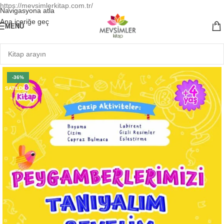
https://mevsimlerkitap.com.tr/
Navigasyona atla
Ana içeriğe geç
MENÜ
-36%
SATILDI