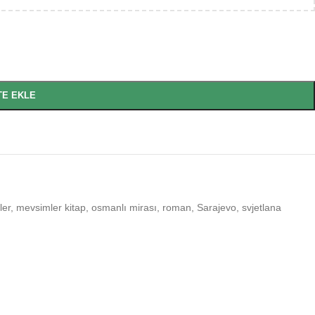
TE EKLE
ler
,
mevsimler kitap
,
osmanlı mirası
,
roman
,
Sarajevo
,
svjetlana