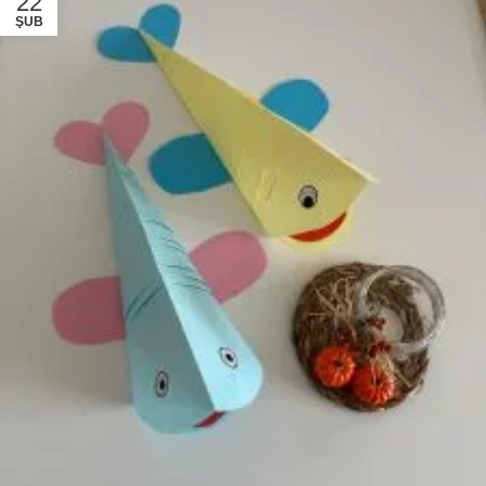
22
ŞUB