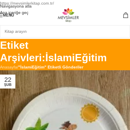
https://mevsimlerkitap.com.tr/
Navigasyona atla
Ana içeriğe geç
MENÜ
Etiket
Arşivleri:İslamiEğitim
Anasayfa
/
"İslamiEğitim" Etiketli Gönderiler
22
ŞUB