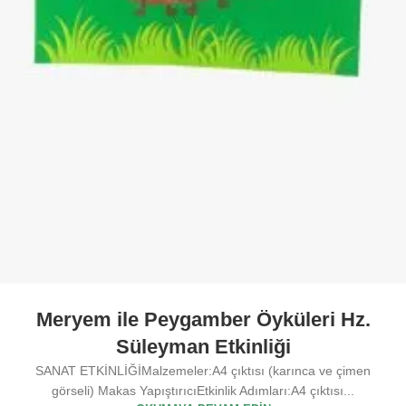
Meryem ile Peygamber Öyküleri Hz.
Süleyman Etkinliği
SANAT ETKİNLİĞİMalzemeler:A4 çıktısı (karınca ve çimen
görseli) Makas YapıştırıcıEtkinlik Adımları:A4 çıktısı...