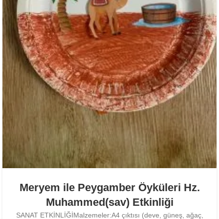
Meryem ile Peygamber Öyküleri Hz.
Muhammed(sav) Etkinliği
SANAT ETKİNLİĞİMalzemeler:A4 çıktısı (deve, güneş, ağaç,