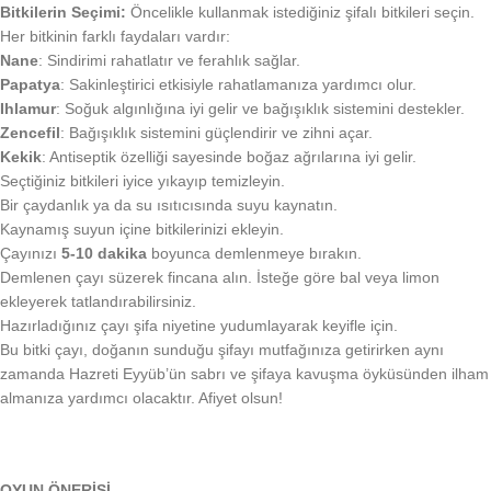
Bitkilerin Seçimi:
Öncelikle kullanmak istediğiniz şifalı bitkileri seçin.
Her bitkinin farklı faydaları vardır:
Nane
: Sindirimi rahatlatır ve ferahlık sağlar.
Papatya
: Sakinleştirici etkisiyle rahatlamanıza yardımcı olur.
Ihlamur
: Soğuk algınlığına iyi gelir ve bağışıklık sistemini destekler.
Zencefil
: Bağışıklık sistemini güçlendirir ve zihni açar.
Kekik
: Antiseptik özelliği sayesinde boğaz ağrılarına iyi gelir.
Seçtiğiniz bitkileri iyice yıkayıp temizleyin.
Bir çaydanlık ya da su ısıtıcısında suyu kaynatın.
Kaynamış suyun içine bitkilerinizi ekleyin.
Çayınızı
5-10 dakika
boyunca demlenmeye bırakın.
Demlenen çayı süzerek fincana alın. İsteğe göre bal veya limon
ekleyerek tatlandırabilirsiniz.
Hazırladığınız çayı şifa niyetine yudumlayarak keyifle için.
Bu bitki çayı, doğanın sunduğu şifayı mutfağınıza getirirken aynı
zamanda Hazreti Eyyüb’ün sabrı ve şifaya kavuşma öyküsünden ilham
almanıza yardımcı olacaktır. Afiyet olsun!
OYUN ÖNERİSİ