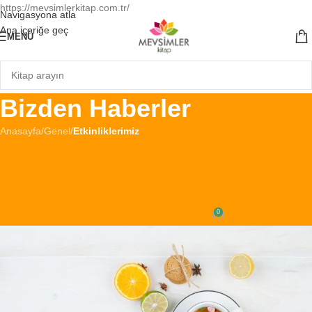
https://mevsimlerkitap.com.tr/
Navigasyona atla
Ana içeriğe geç
MENÜ
Bizden Haberler
Anasayfa
/
Genel
/
Etkinliklerimiz
ETKINLIKLERIMIZ
,
GENEL
Meryem ile Peygamber Öyküleri
Hz. Eyyüb Etkinliği
0
tevfik
Açık 22 Şubat 2025