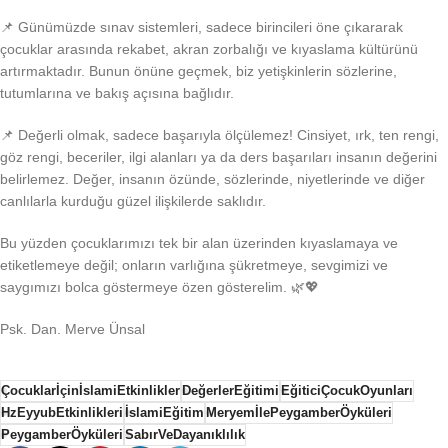
📌 Günümüzde sınav sistemleri, sadece birincileri öne çıkararak
çocuklar arasında rekabet, akran zorbalığı ve kıyaslama kültürünü
artırmaktadır. Bunun önüne geçmek, biz yetişkinlerin sözlerine,
tutumlarına ve bakış açısına bağlıdır.
📌 Değerli olmak, sadece başarıyla ölçülemez! Cinsiyet, ırk, ten rengi,
göz rengi, beceriler, ilgi alanları ya da ders başarıları insanın değerini
belirlemez. Değer, insanın özünde, sözlerinde, niyetlerinde ve diğer
canlılarla kurduğu güzel ilişkilerde saklıdır.
Bu yüzden çocuklarımızı tek bir alan üzerinden kıyaslamaya ve
etiketlemeye değil; onların varlığına şükretmeye, sevgimizi ve
saygımızı bolca göstermeye özen gösterelim. 🌿💖
Psk. Dan. Merve Ünsal
ÇocuklarİçinİslamiEtkinlikler
DeğerlerEğitimi
EğiticiÇocukOyunları
HzEyyubEtkinlikleri
İslamiEğitim
MeryemİlePeygamberÖyküleri
PeygamberÖyküleri
SabırVeDayanıklılık