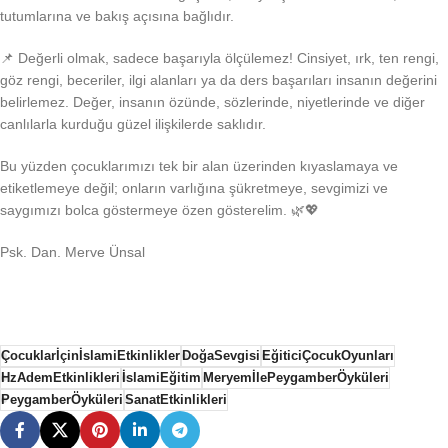
tutumlarına ve bakış açısına bağlıdır.
📌 Değerli olmak, sadece başarıyla ölçülemez! Cinsiyet, ırk, ten rengi,
göz rengi, beceriler, ilgi alanları ya da ders başarıları insanın değerini
belirlemez. Değer, insanın özünde, sözlerinde, niyetlerinde ve diğer
canlılarla kurduğu güzel ilişkilerde saklıdır.
Bu yüzden çocuklarımızı tek bir alan üzerinden kıyaslamaya ve
etiketlemeye değil; onların varlığına şükretmeye, sevgimizi ve
saygımızı bolca göstermeye özen gösterelim. 🌿💖
Psk. Dan. Merve Ünsal
ÇocuklarİçinİslamiEtkinlikler
DoğaSevgisi
EğiticiÇocukOyunları
HzAdemEtkinlikleri
İslamiEğitim
MeryemİlePeygamberÖyküleri
PeygamberÖyküleri
SanatEtkinlikleri