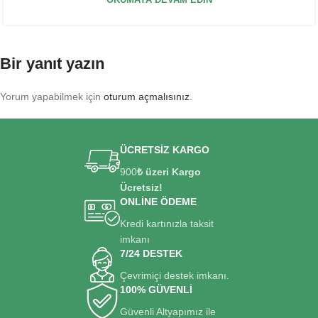
OKUMAYA DEVAM EDIN
Bir yanıt yazın
Yorum yapabilmek için
oturum açmalısınız
.
ÜCRETSİZ KARGO
900
₺ üzeri Kargo
Ücretsiz!
ONLİNE ÖDEME
Kredi kartınızla taksit
imkanı
7/24 DESTEK
Çevrimiçi destek imkanı.
100% GÜVENLİ
Güvenli Altyapımız ile