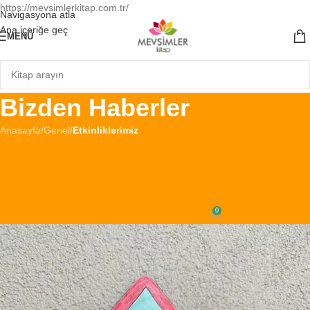
https://mevsimlerkitap.com.tr/
Navigasyona atla
Ana içeriğe geç
MENÜ
Bizden Haberler
Anasayfa
/
Genel
/
Etkinliklerimiz
ETKINLIKLERIMIZ
,
GENEL
Meryem ile Peygamber Öyküleri
Hz. Adem Etkinliği
0
tevfik
Açık 22 Şubat 2025