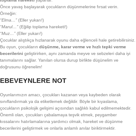
toplama hareketi
yaparlar.
Önce yavaş başlayarak çocukların düşünmelerine fırsat verin.
Örneğin:
“Elma…”
(Eller yukarı!)
“Marul…”
(Eğilip toplama hareketi!)
“Muz…”
(Eller yukarı!)
Çocuklar alıştıkça hızlanarak oyunu daha eğlenceli hale getirebilirsiniz.
Bu oyun, çocukların
düşünme, karar verme ve hızlı tepki verme
becerilerini
geliştirirken, aynı zamanda meyve ve sebzeleri daha iyi
tanımalarını sağlar. Yanılan olursa durup birlikte düşünelim ve
doğrusunu öğrenelim!
EBEVEYNLERE NOT
Oyunlarımızın amacı, çocukları kazanan veya kaybeden olarak
sınıflandırmak ya da etiketlemek değildir. Böyle bir kıyaslama,
çocukların psikolojik gelişimi açısından sağlıklı kabul edilmemektedir.
Önemli olan, çocukları çabalamaya teşvik etmek, peygamber
kıssalarını hatırlamalarına yardımcı olmak, hareket ve düşünme
becerilerini geliştirmek ve onlarla anlamlı anılar biriktirmektir.