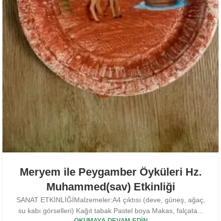
Meryem ile Peygamber Öyküleri Hz.
Muhammed(sav) Etkinliği
SANAT ETKİNLİĞİMalzemeler:A4 çıktısı (deve, güneş, ağaç,
su kabı görselleri) Kağıt tabak Pastel boya Makas, falçata...