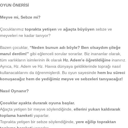
OYUN ÖNERİSİ
Meyve mi, Sebze mi?
Çocuklarımız
toprakta yetişen
ve
ağaçta büyüyen
sebze ve
meyveleri ne kadar tanıyor?
Bazen çocuklar,
“Neden bunun adı böyle? Ben olsaydım çileğe
marul derdim!”
gibi eğlenceli sorular sorarlar. Biz inananlar olarak,
tüm varlıkların isimlerinin ilk olarak
Hz. Adem’e öğretildiğine
inanırız.
Ayrıca, Hz. Adem ve Hz. Havva dünyaya geldiklerinde toprağı nasıl
kullanacaklarını da öğrenmişlerdi. Bu oyun sayesinde
hem bu süreci
konuşacağız hem de yediğimiz meyve ve sebzeleri tanıyacağız!
Nasıl Oynanır?
Çocuklar ayakta durarak oyuna başlar.
Ağaçta yetişen bir meyve söylendiğinde,
ellerini yukarı kaldırarak
toplama hareketi
yaparlar.
Toprakta yetişen bir sebze söylendiğinde,
yere eğilip topraktan