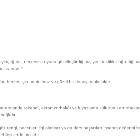
aylaştığınız, neşenizle oyunu güzelleştirdiğiniz, yeni taktikler öğrettiği
ası zamanı!”
lan herkes için unutulmaz ve güzel bir deneyim olacaktır.
ar arasında rekabet, akran zorbalığı ve kıyaslama kültürünü artırmakta
bağlıdır.
öz rengi, beceriler, ilgi alanları ya da ders başarıları insanın değerini 
 ilişkilerde saklıdır.