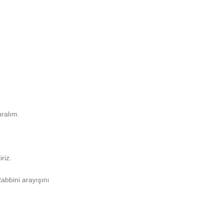
uralım.
riz.
abbini arayışını