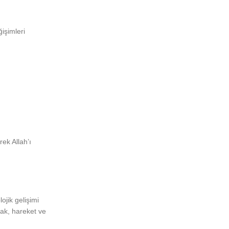
işimleri
ek Allah’ı
ojik gelişimi
ak, hareket ve