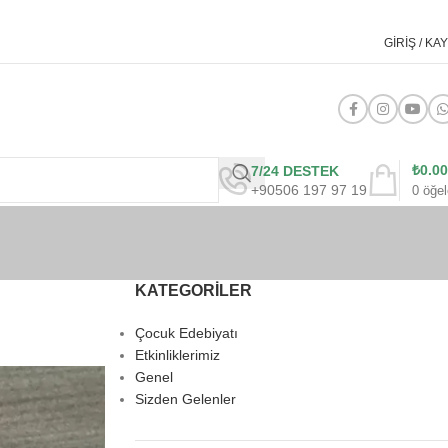
GIRIŞ / KAY
₺
0.00
7/24 DESTEK
+90506 197 97 19
0
öğel
KATEGORILER
Çocuk Edebiyatı
Etkinliklerimiz
Genel
Sizden Gelenler