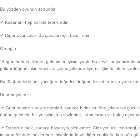
Bu yüzden oyunun sonunda:
✔ Kazananı hep birlikte tebrik edin.
✔ Diğer oyuncuları da çabaları için takdir edin.
Örneğin:
“Bugün herkes elinden gelenin en iyisini yaptı! Bu keyifli anıyı bizimle p
güldürdüğünüz için hepinize çok teşekkür ediyoruz. Şimdi takım sarılm
Bu tür ifadelerle her çocuğun değerli olduğunu hissettirmek, oyuna katı
Unutmayalım ki:
📌 Günümüzde sınav sistemleri, sadece birincileri öne çıkararak çocukl
önüne geçmek, biz yetişkinlerin sözlerine, tutumlarına ve bakış açısına 
📌 Değerli olmak, sadece başarıyla ölçülemez! Cinsiyet, ırk, ten rengi, g
insanın özünde, sözlerinde, niyetlerinde ve diğer canlılarla kurduğu güzel