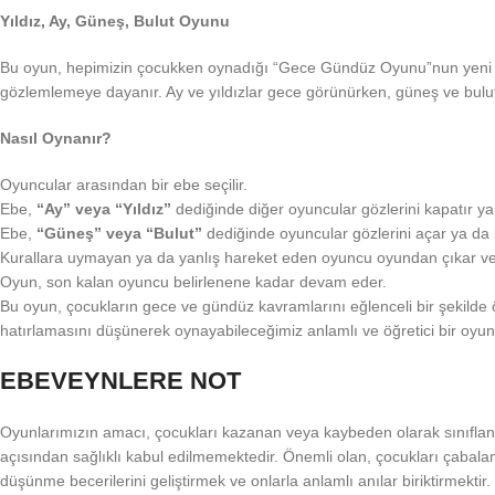
Yıldız, Ay, Güneş, Bulut Oyunu
Bu oyun, hepimizin çocukken oynadığı “Gece Gündüz Oyunu”nun yeni ve
gözlemlemeye dayanır. Ay ve yıldızlar gece görünürken, güneş ve bulut
Nasıl Oynanır?
Oyuncular arasından bir ebe seçilir.
Ebe,
“Ay” veya “Yıldız”
dediğinde diğer oyuncular gözlerini kapatır ya
Ebe,
“Güneş” veya “Bulut”
dediğinde oyuncular gözlerini açar ya da 
Kurallara uymayan ya da yanlış hareket eden oyuncu oyundan çıkar ve y
Oyun, son kalan oyuncu belirlenene kadar devam eder.
Bu oyun, çocukların gece ve gündüz kavramlarını eğlenceli bir şekilde 
hatırlamasını düşünerek oynayabileceğimiz anlamlı ve öğretici bir oyund
EBEVEYNLERE NOT
Oyunlarımızın amacı, çocukları kazanan veya kaybeden olarak sınıflandı
açısından sağlıklı kabul edilmemektedir. Önemli olan, çocukları çabal
düşünme becerilerini geliştirmek ve onlarla anlamlı anılar biriktirmektir.