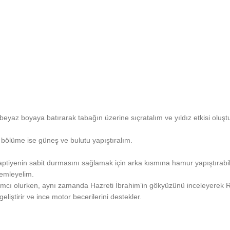
beyaz boyaya batırarak tabağın üzerine sıçratalım ve yıldız etkisi oluşt
 bölüme ise güneş ve bulutu yapıştıralım.
 Raptiyenin sabit durmasını sağlamak için arka kısmına hamur yapıştırabili
emleyelim.
mcı olurken, aynı zamanda Hazreti İbrahim’in gökyüzünü inceleyerek R
liştirir ve ince motor becerilerini destekler.