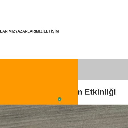
NLARIMIZ
YAZARLARIMIZ
İLETIŞIM
KINLIKLERIMIZ
,
GENEL
Öyküleri Hz. İbrahim Etkinliği
0
ildi
tevfik
Açık 22 Şubat 2025