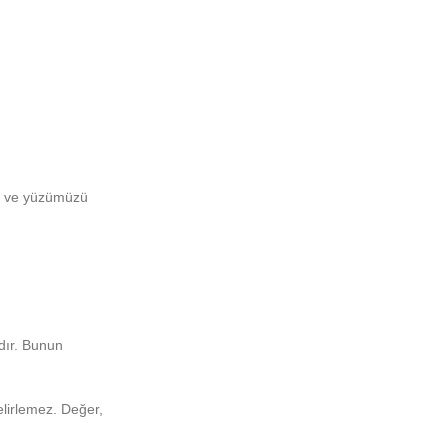
niz ve yüzümüzü
dır. Bunun
belirlemez. Değer,