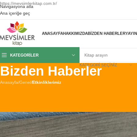
https://mevsimlerkitap.com.tr/
Navigasyona atla
Ana içeriğe geç
ANASAYFA
HAKKIMIZDA
BIZDEN HABERLER
YAYI
KATEGORILER
KATEGORI SEÇINIZ
Bizden Haberler
Anasayfa
/
Genel
/
Etkinliklerimiz
ET
Meryem ile Peygamber 
Tarafından gönder