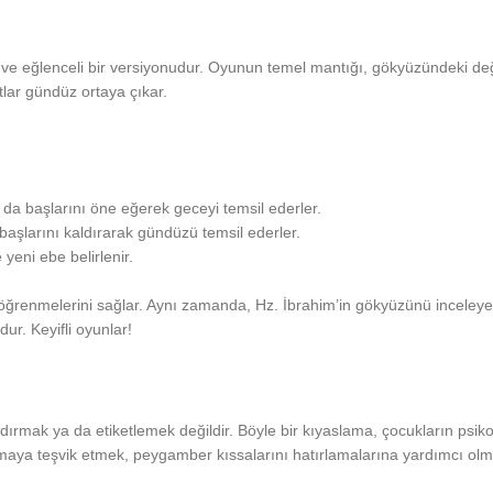
 eğlenceli bir versiyonudur. Oyunun temel mantığı, gökyüzündeki değ
lar gündüz ortaya çıkar.
 da başlarını öne eğerek geceyi temsil ederler.
başlarını kaldırarak gündüzü temsil ederler.
eni ebe belirlenir.
öğrenmelerini sağlar. Aynı zamanda, Hz. İbrahim’in gökyüzünü inceleyer
ur. Keyifli oyunlar!
rmak ya da etiketlemek değildir. Böyle bir kıyaslama, çocukların psikol
amaya teşvik etmek, peygamber kıssalarını hatırlamalarına yardımcı olm