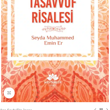
Büyütmek için tıklayın
Ana Sayfa
/
Din-İnanç