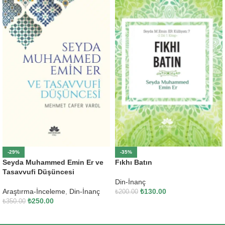
-29%
-35%
Seyda Muhammed Emin Er ve
Fıkhı Batın
Tasavvufi Düşüncesi
Din-İnanç
Araştırma-İnceleme
,
Din-İnanç
₺
130.00
₺
200.00
₺
250.00
₺
350.00
SEPETE EKLE
SEPETE EKLE