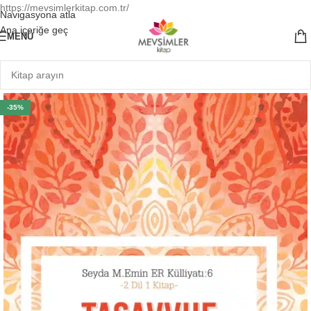
https://mevsimlerkitap.com.tr/
Navigasyona atla
Ana içeriğe geç
MENÜ
-35%