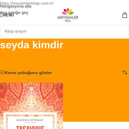
https://mevsimlerkitap.com.tr/
Navigasyona atla
Ana içeriğe geç
MENÜ
seyda kimdir
Ana Sayfa
/
Ürünler “seyda kimdir” olarak etiketlendi
Tek bir sonuç gösteriliyor
Kenar çubuğunu göster