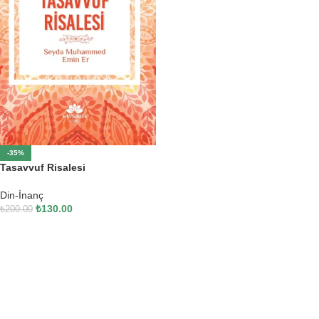
-35%
Tasavvuf Risalesi
Din-İnanç
₺
130.00
₺
200.00
SEPETE EKLE