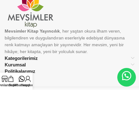
Mevsimler Kitap Yayıncılık
, her yaştan okura ilham veren,
bilgilendiren ve duygulandıran eserleriyle edebiyat dünyasına
renk katmayı amaçlayan bir yayınevidir. Her mevsim, yeni bir
hikâye; her kitapta, yeni bir yolculuk sunar.
Kategorilerimiz
Kurumsal
Politikalarımız
ınlarımız
Sepet
Whatsapp
Hesabım
BİZİ TAKİP EDİN:
© 2025 Mevsimler Kitap Yayıncılık. Tüm hakları saklıdır.