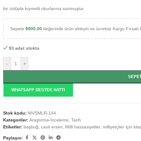
bir üslûpla kıymetli okurlarına sunmuştur.
Sepete
₺
900.00
değerinde ürün ekleyin ve ücretsiz Kargo Fırsatı 
93 adet stokta
-
+
SEPE
WHATSAPP DESTEK HATTI
Stok kodu:
MVSMLR-144
Kategoriler:
Araştırma-İnceleme
,
Tarih
Etiketler:
başbuğ
,
cavit ersen
,
Millî hassasiyetler
,
milliyetçiler için kita
Paylaşın: