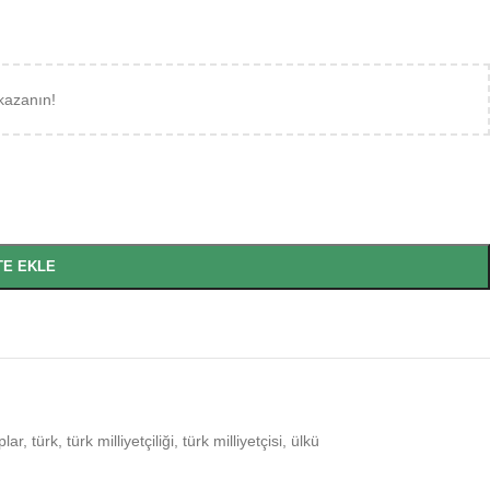
kazanın!
TE EKLE
plar
,
türk
,
türk milliyetçiliği
,
türk milliyetçisi
,
ülkü