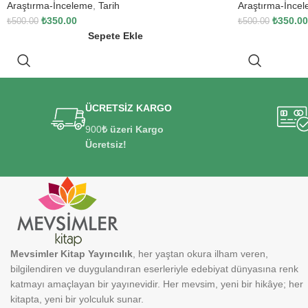
Araştırma-İnceleme
,
Tarih
Araştırma-İnce
₺
350.00
₺
350.00
₺
500.00
₺
500.00
Sepete Ekle
ÜCRETSİZ KARGO
900
₺ üzeri Kargo
Ücretsiz!
Mevsimler Kitap Yayıncılık
, her yaştan okura ilham veren,
bilgilendiren ve duygulandıran eserleriyle edebiyat dünyasına renk
katmayı amaçlayan bir yayınevidir. Her mevsim, yeni bir hikâye; her
kitapta, yeni bir yolculuk sunar.