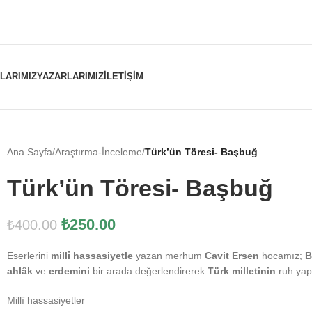
NLARIMIZ
YAZARLARIMIZ
İLETIŞIM
Ana Sayfa
/
Araştırma-İnceleme
/
Türk’ün Töresi- Başbuğ
Türk’ün Töresi- Başbuğ
₺
250.00
₺
400.00
Eserlerini
millî hassasiyetle
yazan merhum
Cavit Ersen
hocamız;
B
ahlâk
ve
erdemini
bir arada değerlendirerek
Türk milletinin
ruh yapı
Millî hassasiyetler