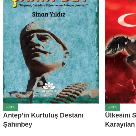
-30%
-30%
Antep’in Kurtuluş Destanı
Ülkesini
Şahinbey
Karayılan