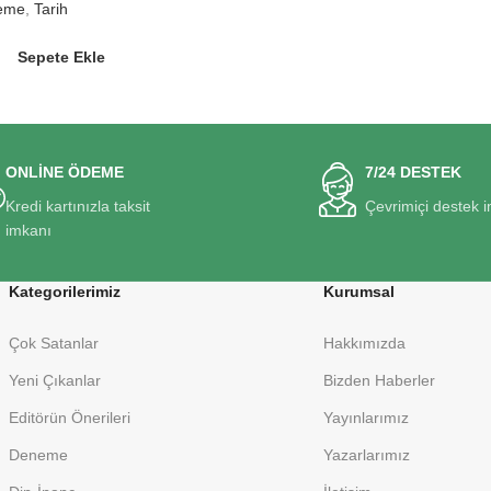
leme
,
Tarih
Sepete Ekle
ONLİNE ÖDEME
7/24 DESTEK
Kredi kartınızla taksit
Çevrimiçi destek 
imkanı
Kategorilerimiz
Kurumsal
Çok Satanlar
Hakkımızda
Yeni Çıkanlar
Bizden Haberler
Editörün Önerileri
Yayınlarımız
Deneme
Yazarlarımız