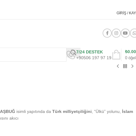
GIRIŞ / KAY
₺
0.00
7/24 DESTEK
+90506 197 97 19
0
öğel
AŞBUĞ
isimli yapıtında da
Türk milliyetçiliğini
, “Ülkü” yolunu,
İslam
sını akıcı