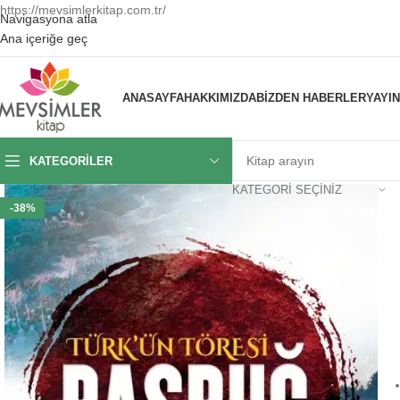
https://mevsimlerkitap.com.tr/
Navigasyona atla
Ana içeriğe geç
ANASAYFA
HAKKIMIZDA
BIZDEN HABERLER
YAYI
KATEGORILER
KATEGORI SEÇINIZ
-38%