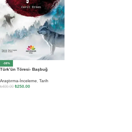
-38%
Türk’ün Töresi- Başbuğ
Araştırma-İnceleme
,
Tarih
₺
250.00
₺
400.00
SEPETE EKLE