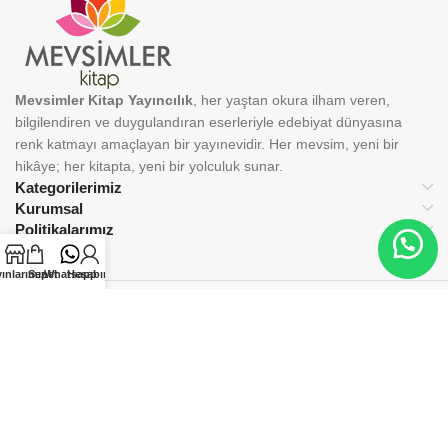
Mevsimler Kitap Yayıncılık
, her yaştan okura ilham veren,
bilgilendiren ve duygulandıran eserleriyle edebiyat dünyasına
renk katmayı amaçlayan bir yayınevidir. Her mevsim, yeni bir
hikâye; her kitapta, yeni bir yolculuk sunar.
Kategorilerimiz
Kurumsal
Politikalarımız
ınlarımız
Sepet
Whatsapp
Hesabım
BİZİ TAKİP EDİN:
© 2025 Mevsimler Kitap Yayıncılık. Tüm hakları saklıdır.