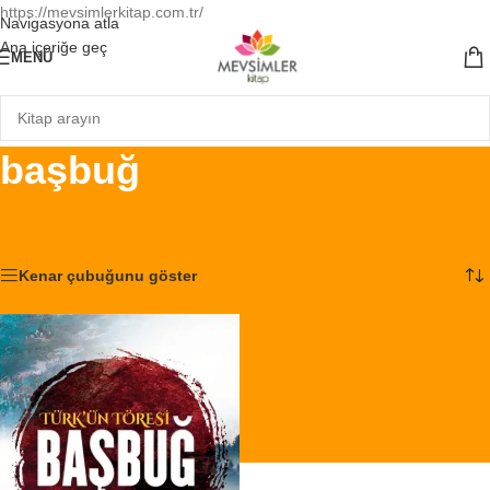
https://mevsimlerkitap.com.tr/
Navigasyona atla
Ana içeriğe geç
MENÜ
başbuğ
Ana Sayfa
/
Ürünler “başbuğ” olarak etiketlendi
Tek bir sonuç gösteriliyor
Kenar çubuğunu göster