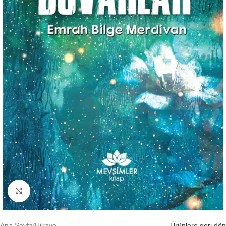
Büyütmek için tıklayın
Ana Sayfa
/
Hikaye
Ürünlere geri dön