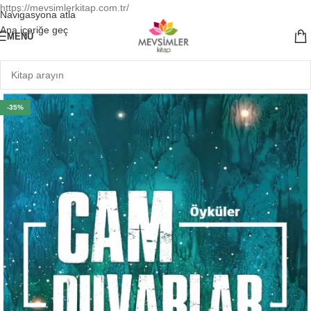
https://mevsimlerkitap.com.tr/
Navigasyona atla
Ana içeriğe geç
MENÜ
-35%