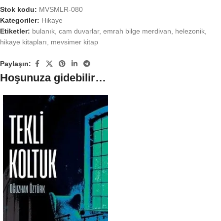
Stok kodu:
MVSMLR-080
Kategoriler:
Hikaye
Etiketler:
bulanık
,
cam duvarlar
,
emrah bilge merdivan
,
helezonik
,
hikaye kitapları
,
mevsimer kitap
Paylaşın:
Hoşunuza gidebilir…