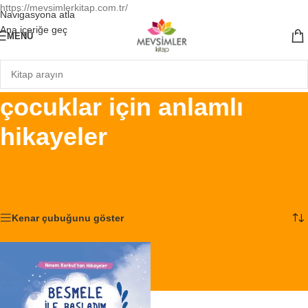
https://mevsimlerkitap.com.tr/
Navigasyona atla
Ana içeriğe geç
MENÜ
çocuklar için anlamlı
hikayeler
Ana Sayfa
/
Ürünler “çocuklar için anlamlı hikayeler” olarak etiketlendi
Tek bir sonuç gösteriliyor
Kenar çubuğunu göster