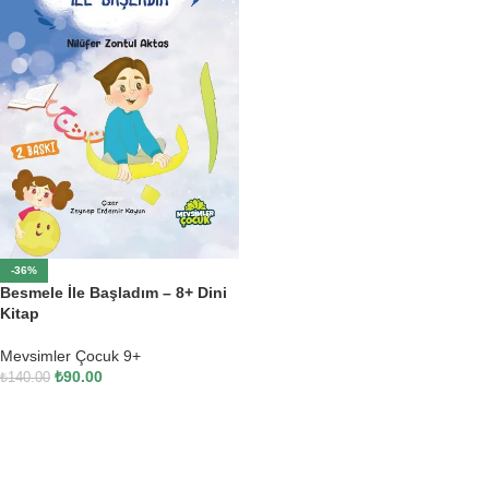
-36%
Besmele İle Başladım – 8+ Dini
Kitap
Mevsimler Çocuk 9+
₺
90.00
₺
140.00
SEPETE EKLE