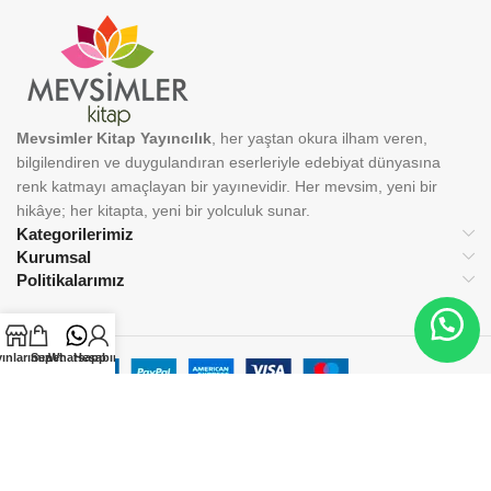
Mevsimler Kitap Yayıncılık
, her yaştan okura ilham veren,
bilgilendiren ve duygulandıran eserleriyle edebiyat dünyasına
renk katmayı amaçlayan bir yayınevidir. Her mevsim, yeni bir
hikâye; her kitapta, yeni bir yolculuk sunar.
Kategorilerimiz
Kurumsal
Politikalarımız
ınlarımız
Sepet
Whatsapp
Hesabım
BİZİ TAKİP EDİN:
© 2025 Mevsimler Kitap Yayıncılık. Tüm hakları saklıdır.