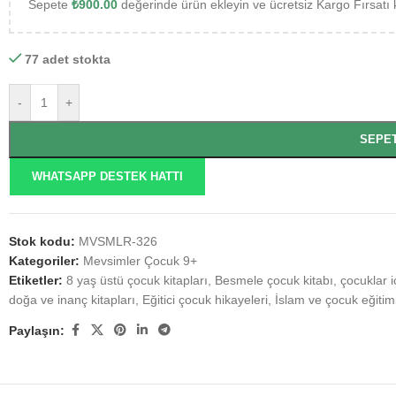
Sepete
₺
900.00
değerinde ürün ekleyin ve ücretsiz Kargo Fırsatı 
77 adet stokta
-
+
SEPE
WHATSAPP DESTEK HATTI
Stok kodu:
MVSMLR-326
Kategoriler:
Mevsimler Çocuk 9+
Etiketler:
8 yaş üstü çocuk kitapları
,
Besmele çocuk kitabı
,
çocuklar i
doğa ve inanç kitapları
,
Eğitici çocuk hikayeleri
,
İslam ve çocuk eğitim
Paylaşın: