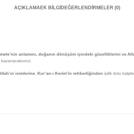
AÇIKLAMA
EK BILGI
DEĞERLENDIRMELER (0)
mele’nin anlamını, doğanın dönüşüm içindeki güzelliklerini ve All
kazanacaksınız.
Allah’ın isimlerine
,
Kur’an-ı Kerim’in rehberliğinden
iyilik dolu kalpl