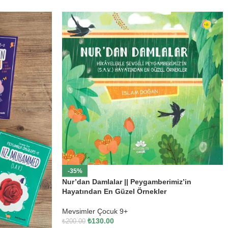
-35%
Nur’dan Damlalar || Peygamberimiz’in
Hayatından En Güzel Örnekler
Mevsimler Çocuk 9+
₺
130.00
₺
200.00