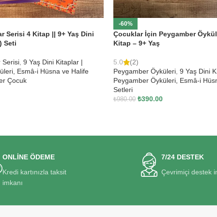
-60%
r Serisi 4 Kitap || 9+ Yaş Dini
Çocuklar İçin Peygamber Öyküle
) Seti
Kitap – 9+ Yaş
 Serisi
,
9 Yaş Dini Kitaplar |
5.0
(2)
eri, Esmâ-i Hüsna ve Halife
Peygamber Öyküleri
,
9 Yaş Dini Ki
er Çocuk
Peygamber Öyküleri, Esmâ-i Hüsn
Setleri
₺
390.00
₺
980.00
ONLİNE ÖDEME
7/24 DESTEK
Kredi kartınızla taksit
Çevrimiçi destek 
imkanı