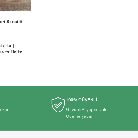
ri Serisi 5
taplar |
a ve Halife
100% GÜVENLİ
imkanı.
Güvenli Altyapımız ile
Ödeme yapın.