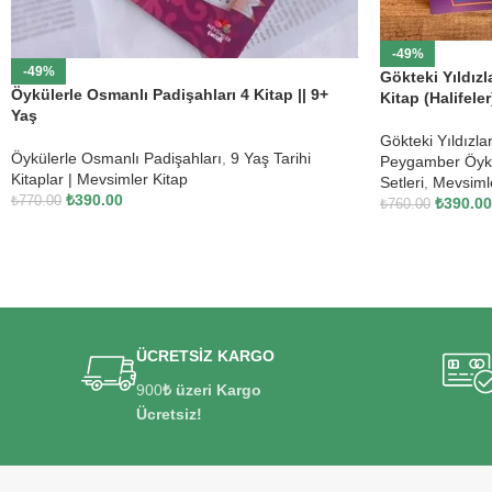
-49%
-49%
Gökteki Yıldızla
Öykülerle Osmanlı Padişahları 4 Kitap || 9+
Kitap (Halifeler
Yaş
Gökteki Yıldızlar
Öykülerle Osmanlı Padişahları
,
9 Yaş Tarihi
Peygamber Öykül
Kitaplar | Mevsimler Kitap
Setleri
,
Mevsiml
₺
390.00
₺
770.00
₺
390.00
₺
760.00
ÜCRETSİZ KARGO
900
₺ üzeri Kargo
Ücretsiz!