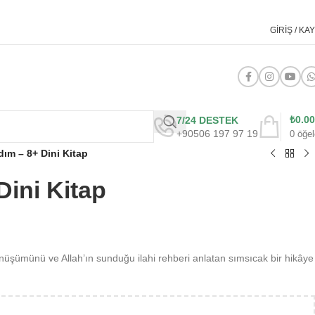
GIRIŞ / KAY
₺
0.00
7/24 DESTEK
+90506 197 97 19
0
öğel
dım – 8+ Dini Kitap
Dini Kitap
üşümünü ve Allah’ın sunduğu ilahi rehberi anlatan sımsıcak bir hikâye