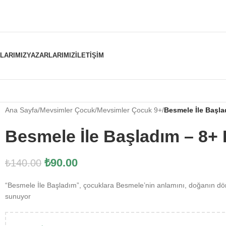
NLARIMIZ
YAZARLARIMIZ
İLETIŞIM
Ana Sayfa
/
Mevsimler Çocuk
/
Mevsimler Çocuk 9+
/
Besmele İle Başla
Besmele İle Başladım – 8+ 
₺
90.00
₺
140.00
“Besmele İle Başladım”, çocuklara Besmele’nin anlamını, doğanın dön
sunuyor