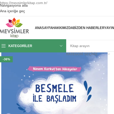
https://mevsimlerkitap.com.tr/
Navigasyona atla
Ana içeriğe geç
ANASAYFA
HAKKIMIZDA
BIZDEN HABERLER
YAYI
KATEGORILER
KATEGORI SEÇINIZ
-36%