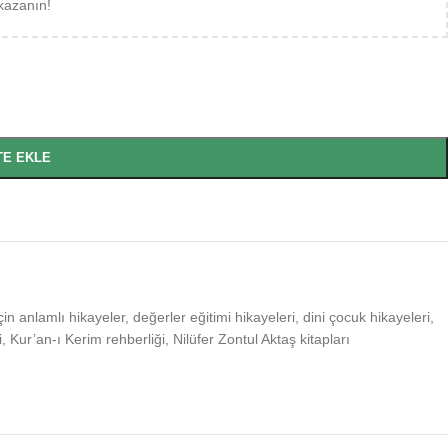
kazanın!
TE EKLE
çin anlamlı hikayeler
,
değerler eğitimi hikayeleri
,
dini çocuk hikayeleri
,
i
,
Kur’an-ı Kerim rehberliği
,
Nilüfer Zontul Aktaş kitapları