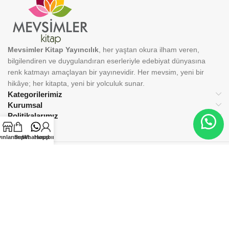
Mevsimler Kitap Yayıncılık
, her yaştan okura ilham veren,
bilgilendiren ve duygulandıran eserleriyle edebiyat dünyasına
renk katmayı amaçlayan bir yayınevidir. Her mevsim, yeni bir
hikâye; her kitapta, yeni bir yolculuk sunar.
Kategorilerimiz
Kurumsal
Politikalarımız
ınlarımız
Sepet
Whatsapp
Hesabım
BİZİ TAKİP EDİN:
© 2025 Mevsimler Kitap Yayıncılık. Tüm hakları saklıdır.