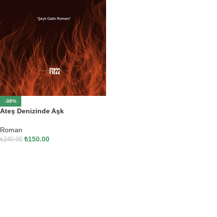
-38%
Ateş Denizinde Aşk
Roman
₺
150.00
₺
240.00
SEPETE EKLE