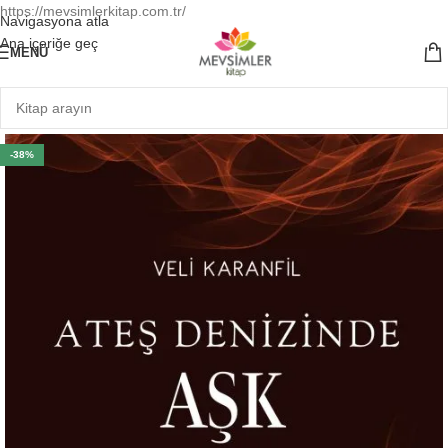
https://mevsimlerkitap.com.tr/
Navigasyona atla
Ana içeriğe geç
MENÜ
-38%