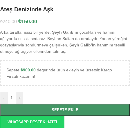
Ateş Denizinde Aşk
₺
150.00
₺
240.00
Arka tarafta, ıssız bir yerde,
Şeyh Galib’in
çocukları ve hanımı
ağlıyordu sessiz sedasız. Beyhan Sultan da oradaydı. Yanan yüreğini
gözyaşlarıyla söndürmeye çalışırken,
Şeyh Galib’in
hanımını teselli
etmeye uğraşıyor ellerinden tutmuş.
Sepete
₺
900.00
değerinde ürün ekleyin ve ücretsiz Kargo
Fırsatı kazanın!
-
+
SEPETE EKLE
WHATSAPP DESTEK HATTI