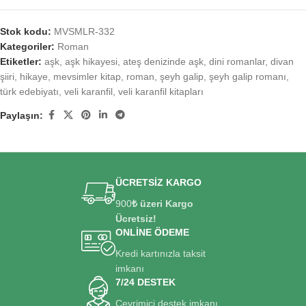
Stok kodu:
MVSMLR-332
Kategoriler:
Roman
Etiketler:
aşk
,
aşk hikayesi
,
ateş denizinde aşk
,
dini romanlar
,
divan
şiiri
,
hikaye
,
mevsimler kitap
,
roman
,
şeyh galip
,
şeyh galip romanı
,
türk edebiyatı
,
veli karanfil
,
veli karanfil kitapları
Paylaşın:
ÜCRETSİZ KARGO
900
₺ üzeri Kargo
Ücretsiz!
ONLİNE ÖDEME
Kredi kartınızla taksit
imkanı
7/24 DESTEK
Çevrimiçi destek imkanı.