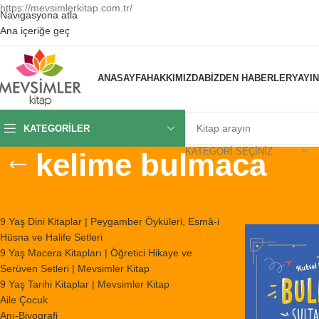
https://mevsimlerkitap.com.tr/
Navigasyona atla
Ana içeriğe geç
ANASAYFA
HAKKIMIZDA
BIZDEN HABERLER
YAYI
KATEGORILER
KATEGORI SEÇINIZ
kelime bulmaca
KATEGORILER
Ana Sayfa
/
Ürünl
9 Yaş Dini Kitaplar | Peygamber Öyküleri, Esmâ-i
Hüsna ve Halife Setleri
9 Yaş Macera Kitapları | Öğretici Hikaye ve
Serüven Setleri | Mevsimler Kitap
9 Yaş Tarihi Kitaplar | Mevsimler Kitap
Aile Çocuk
Anı-Biyografi