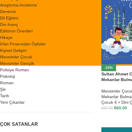
Araştırma-İnceleme
Deneme
Dil Eğitimi
Din-İnanç
Editörün Önerileri
Hikaye
İrfan Pınarından Öyküler
Kişisel Gelişim
Mevsimler Çocuk
Mevsimler Gençlik
-33%
Polisiye Roman
Sultan Ahmet C
Psikoloji
Mekanlar Bulm
Roman
Şiir
Mevsimler Çocu
Tarih
Mekanlar Bulmac
Çocuk 4 + Dini Ç
Yeni Çıkanlar
₺
60.00
₺
90.00
ÇOK SATANLAR