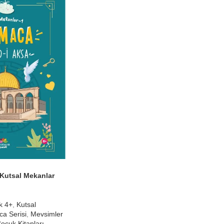
 Kutsal Mekanlar
k 4+
,
Kutsal
a Serisi
,
Mevsimler
ocuk Kitapları