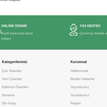
ONLİNE ÖDEME
7/24 DESTEK
Kredi kartınızla taksit
Çevrimiçi destek 
imkanı
Kategorilerimiz
Kurumsal
Çok Satanlar
Hakkımızda
Yeni Çıkanlar
Bizden Haberler
Editörün Önerileri
Yayınlarımız
Deneme
Yazarlarımız
Din-İnanç
İletişim