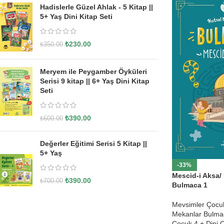
Hadislerle Güzel Ahlak - 5 Kitap ||
5+ Yaş Dini Kitap Seti
₺
230.00
₺
350.00
Meryem ile Peygamber Öyküleri
Serisi 9 kitap || 6+ Yaş Dini Kitap
Seti
₺
390.00
₺
600.00
Değerler Eğitimi Serisi 5 Kitap ||
5+ Yaş
-33%
Mescid-i Aksa/
₺
390.00
₺
700.00
Bulmaca 1
Mevsimler Çocu
Mekanlar Bulmac
Çocuk 4 + Dini Ç