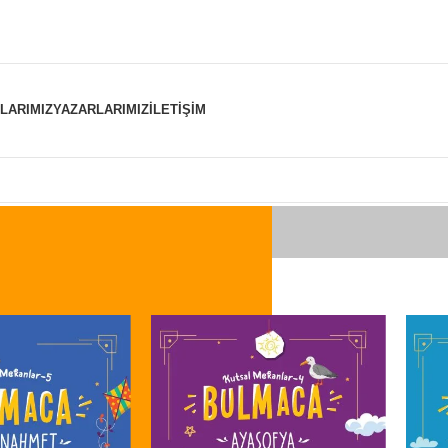
NLARIMIZ
YAZARLARIMIZ
İLETIŞIM
er “kelime bulmaca” olarak etiketlendi