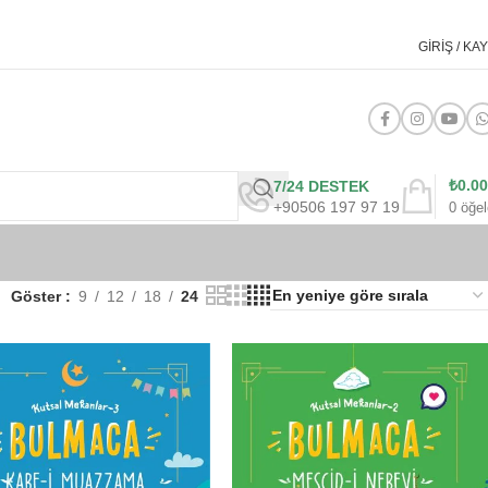
GIRIŞ / KAY
₺
0.00
7/24 DESTEK
+90506 197 97 19
0
öğel
Göster
9
12
18
24