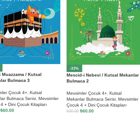
-33%
i Muazzama / Kutsal
Mescid-i Nebevi / Kutsal Mekanlar
lar Bulmaca 3
Bulmaca 2
mler Çocuk 4+
,
Kutsal
Mevsimler Çocuk 4+
,
Kutsal
ar Bulmaca Serisi
,
Mevsimler
Mekanlar Bulmaca Serisi
,
Mevsimler
4 + Dini Çocuk Kitapları
Çocuk 4 + Dini Çocuk Kitapları
₺
60.00
₺
60.00
₺
90.00